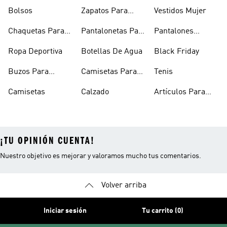
Hombre
Bolsos
Zapatos Para
Vestidos Mujer
Hombre
Chaquetas Para
Pantalonetas Para
Pantalones
Mujer
Hombre
Hombre
Ropa Deportiva
Botellas De Agua
Black Friday
Buzos Para
Camisetas Para
Tenis
Hombre
Hombre
Camisetas
Calzado
Artículos Para
Mascotas
¡TU OPINIÓN CUENTA!
Nuestro objetivo es mejorar y valoramos mucho tus comentarios.
Volver arriba
Iniciar sesión
Tu carrito (0)