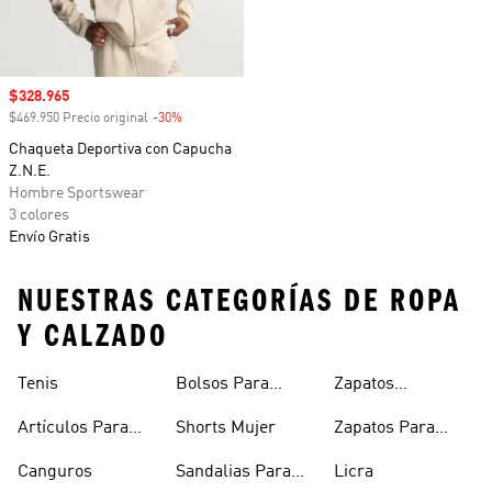
Precio de venta
$328.965
$469.950 Precio original
-30%
Descuento
Chaqueta Deportiva con Capucha
Z.N.E.
Hombre Sportswear
3 colores
Envío Gratis
NUESTRAS CATEGORÍAS DE ROPA
Y CALZADO
Tenis
Bolsos Para
Zapatos
Mujer
Deportivos
Artículos Para
Shorts Mujer
Zapatos Para
Mascotas
Niñas
Canguros
Sandalias Para
Licra