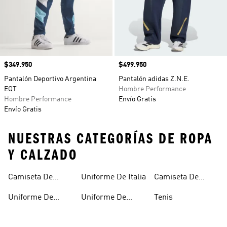
Precio
$349.950
Precio
$499.950
Pantalón Deportivo Argentina
Pantalón adidas Z.N.E.
EQT
Hombre Performance
Hombre Performance
Envío Gratis
Envío Gratis
NUESTRAS CATEGORÍAS DE ROPA
Y CALZADO
Camiseta De
Uniforme De Italia
Camiseta De
Argentina
España
Uniforme De
Uniforme De
Tenis
Alemania
Mexico