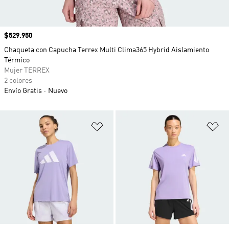
Precio
$529.950
Chaqueta con Capucha Terrex Multi Clima365 Hybrid Aislamiento
Térmico
Mujer TERREX
2 colores
Envío Gratis
Nuevo
Añadir a la lista de deseos
Añ