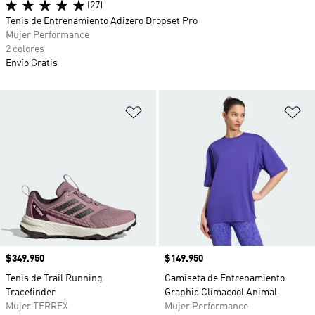
(27)
Tenis de Entrenamiento Adizero Dropset Pro
Mujer Performance
2 colores
Envío Gratis
Añadir a la lista de deseos
Añ
Precio
$349.950
Precio
$149.950
Tenis de Trail Running
Camiseta de Entrenamiento
Tracefinder
Graphic Climacool Animal
Mujer TERREX
Mujer Performance