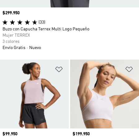
Precio
$299.950
(33)
Buzo con Capucha Terrex Multi Logo Pequeño
Mujer TERREX
3 colores
Envío Gratis
Nuevo
Añadir a la lista de deseos
Añ
Precio
$99.950
Precio
$199.950