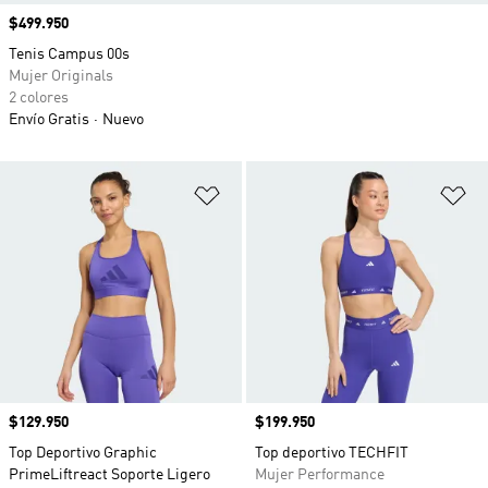
Precio
$499.950
Tenis Campus 00s
Mujer Originals
2 colores
Envío Gratis
Nuevo
Añadir a la lista de deseos
Añ
Precio
$129.950
Precio
$199.950
Top Deportivo Graphic
Top deportivo TECHFIT
PrimeLiftreact Soporte Ligero
Mujer Performance