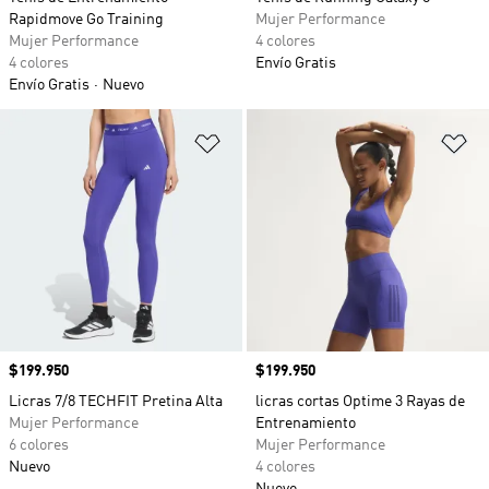
Rapidmove Go Training
Mujer Performance
Mujer Performance
4 colores
4 colores
Envío Gratis
Envío Gratis
Nuevo
Añadir a la lista de deseos
Añ
Precio
$199.950
Precio
$199.950
Licras 7/8 TECHFIT Pretina Alta
licras cortas Optime 3 Rayas de
Mujer Performance
Entrenamiento
6 colores
Mujer Performance
Nuevo
4 colores