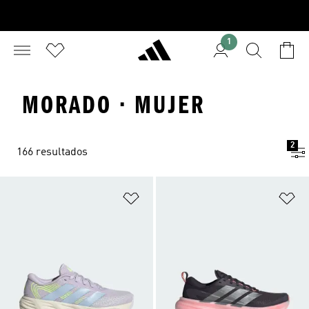
1
MORADO · MUJER
2
166 resultados
Añadir a la lista de deseos
Añ