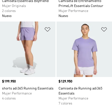
Camiseta Essentials Boyfriend
Camiseta de Entrenamiento
Mujer Originals
PrimeLift Essentials Contour
2 colores
Mujer Performance
Nuevo
Nuevo
Añadir a la lista de deseos
Añ
Precio
$199.950
Precio
$129.950
shorts adi365 Running Essentials
Camiseta de Running adi365
Mujer Performance
Essentials
4 colores
Mujer Performance
7 colores