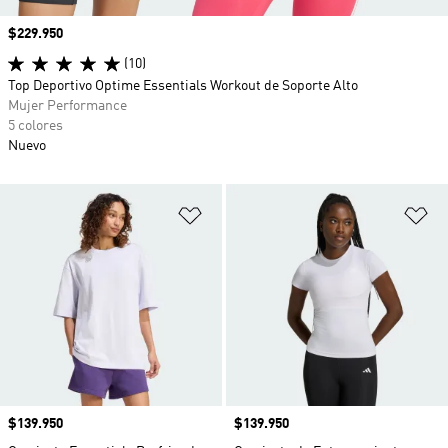
Precio
$229.950
(10)
Top Deportivo Optime Essentials Workout de Soporte Alto
Mujer Performance
5 colores
Nuevo
Añadir a la lista de deseos
Añ
Precio
$139.950
Precio
$139.950