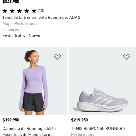
Precio
$549.950
(13)
Tenis de Entrenamiento Rapidmove ADV 2
Mujer Performance
3 colores
Envío Gratis
Nuevo
Añadir a la lista de deseos
Añ
Precio
$199.950
Precio
$219.950
Camiseta de Running adi365
TENIS RESPONSE RUNNER 2
Essentials de Manga Larga
Performance