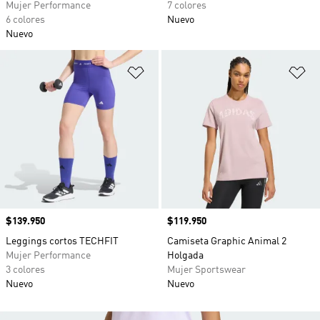
Mujer Performance
7 colores
6 colores
Nuevo
Nuevo
Añadir a la lista de deseos
Añ
Precio
$139.950
Precio
$119.950
Leggings cortos TECHFIT
Camiseta Graphic Animal 2
Mujer Performance
Holgada
3 colores
Mujer Sportswear
Nuevo
Nuevo