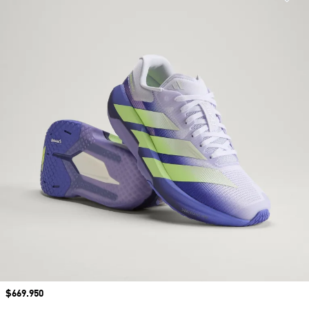
Precio
$669.950