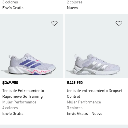
3 colores
2 colores
Envío Gratis
Nuevo
Añadir a la lista de deseos
Añ
Precio
$349.950
Precio
$449.950
Tenis de Entrenamiento
tenis de entrenamiento Dropset
Rapidmove Go Training
Control
Mujer Performance
Mujer Performance
4 colores
5 colores
Envío Gratis
Envío Gratis
Nuevo