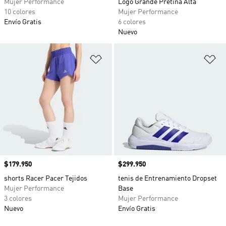
Mujer Performance
Logo Grande Pretina Alta
10 colores
Mujer Performance
Envío Gratis
6 colores
Nuevo
Añadir a la lista de deseos
Añ
Precio
$179.950
Precio
$299.950
shorts Racer Pacer Tejidos
tenis de Entrenamiento Dropset
Mujer Performance
Base
3 colores
Mujer Performance
Nuevo
Envío Gratis