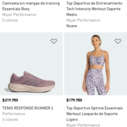
Camiseta sin mangas de training
Top Deportivo de Entrenamiento
Essentials Boxy
Tech Intensity Workout Soporte
Mujer Performance
Medio
5 colores
Mujer Performance
Nuevo
Añadir a la lista de deseos
Añ
Precio
$219.950
Precio
$179.950
TENIS RESPONSE RUNNER 2
Top Deportivo Optime Essentials
Performance
Workout Leopardo de Soporte
6 colores
Ligero
Mujer Performance