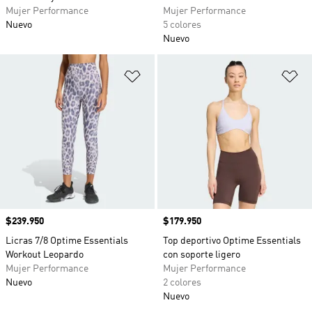
Mujer Performance
Mujer Performance
Nuevo
5 colores
Nuevo
Añadir a la lista de deseos
Añ
Precio
$239.950
Precio
$179.950
Licras 7/8 Optime Essentials
Top deportivo Optime Essentials
Workout Leopardo
con soporte ligero
Mujer Performance
Mujer Performance
Nuevo
2 colores
Nuevo