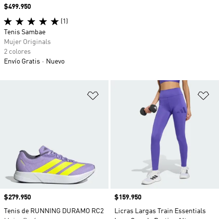
Precio
$499.950
(1)
Tenis Sambae
Mujer Originals
2 colores
Envío Gratis
Nuevo
Añadir a la lista de deseos
Añ
Precio
$279.950
Precio
$159.950
Tenis de RUNNING DURAMO RC2
Licras Largas Train Essentials