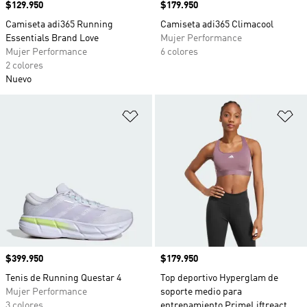
Precio
$129.950
Precio
$179.950
Camiseta adi365 Running
Camiseta adi365 Climacool
Essentials Brand Love
Mujer Performance
Mujer Performance
6 colores
2 colores
Nuevo
Añadir a la lista de deseos
Añ
Precio
$399.950
Precio
$179.950
Tenis de Running Questar 4
Top deportivo Hyperglam de
Mujer Performance
soporte medio para
3 colores
entrenamiento PrimeLiftreact