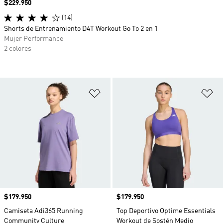
Precio
$229.950
(14)
Shorts de Entrenamiento D4T Workout Go To 2 en 1
Mujer Performance
2 colores
Añadir a la lista de deseos
Añ
Precio
$179.950
Precio
$179.950
Camiseta Adi365 Running
Top Deportivo Optime Essentials
Community Culture
Workout de Sostén Medio