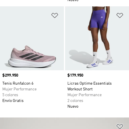
Nuevo
Añadir a la lista de deseos
Añ
Precio
$299.950
Precio
$179.950
Tenis Runfalcon 6
Licras Optime Essentials
Mujer Performance
Workout Short
5 colores
Mujer Performance
Envío Gratis
2 colores
Nuevo
Añ