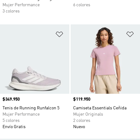
Mujer Performance
6 colores
3 colores
Añadir a la lista de deseos
Añ
Precio
$349.950
Precio
$119.950
Tenis de Running Runfalcon 5
Camiseta Essentials Ceñida
Mujer Performance
Mujer Originals
5 colores
2 colores
Envío Gratis
Nuevo