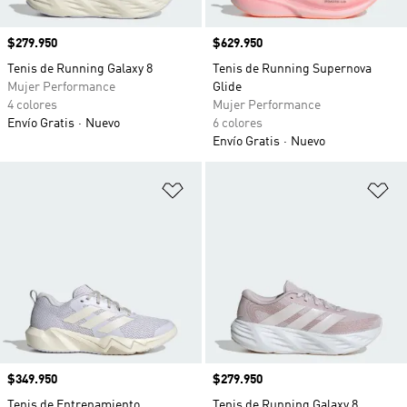
Precio
$279.950
Precio
$629.950
Tenis de Running Galaxy 8
Tenis de Running Supernova
Mujer Performance
Glide
4 colores
Mujer Performance
Envío Gratis
Nuevo
6 colores
Envío Gratis
Nuevo
Añadir a la lista de deseos
Añ
Precio
$349.950
Precio
$279.950
Tenis de Entrenamiento
Tenis de Running Galaxy 8