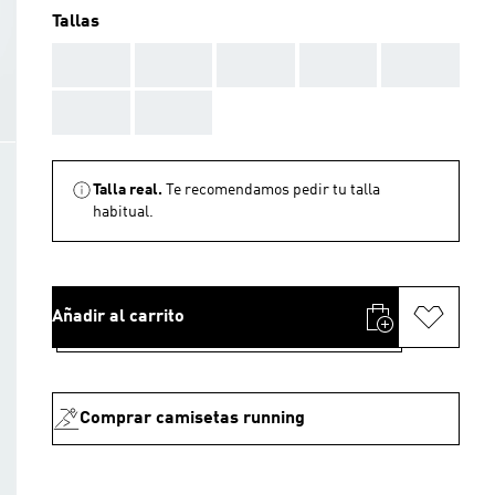
Tallas
AAA
AAA
AAA
AAA
AAA
AAA
AAA
Talla real.
Te recomendamos pedir tu talla
habitual.
Añadir al carrito
Comprar camisetas running