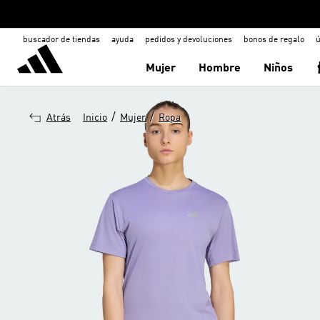
buscador de tiendas
ayuda
pedidos y devoluciones
bonos de regalo
ú
Mujer
Hombre
Niños
/
/
Atrás
Inicio
Mujer
Ropa