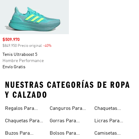
Precio de venta
$509.970
$849.950 Precio original
-40%
Descuento
Tenis Ultraboost 5
Hombre Performance
Envío Gratis
NUESTRAS CATEGORÍAS DE ROPA
Y CALZADO
Regalos Para
Canguros Para
Chaquetas
Hombres
Hombre
Impermeables
Chaquetas Para
Gorras Para
Licras Para
Hombre
Hombre
Hombres
Hombre
Buzos Para
Bolsos Para
Camisetas