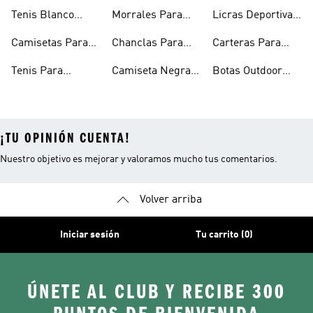
Hombre
Hombre
Esqueleto
Tenis Blanco
Morrales Para
Licras Deportivas
Hombre
Hombre
Hombre
Para Hombre
Camisetas Para
Chanclas Para
Carteras Para
Hombre
Hombre
Hombre
Tenis Para
Camiseta Negra
Botas Outdoor
Hombre
Hombre
Hombre
¡TU OPINIÓN CUENTA!
Nuestro objetivo es mejorar y valoramos mucho tus comentarios.
Volver arriba
Iniciar sesión
Tu carrito (0)
ÚNETE AL CLUB Y RECIBE 300