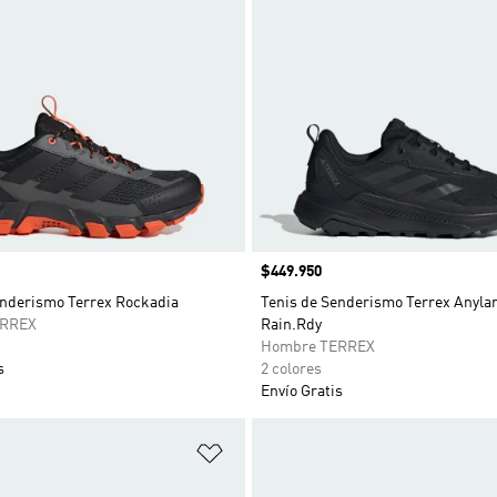
Precio
$449.950
enderismo Terrex Rockadia
Tenis de Senderismo Terrex Anyla
ERREX
Rain.Rdy
Hombre TERREX
s
2 colores
Envío Gratis
sta de deseos
Añadir a la lista de deseos