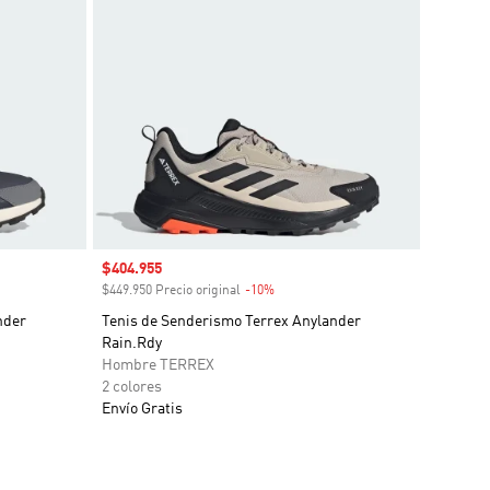
Precio de venta
$404.955
o
$449.950 Precio original
-10%
Descuento
nder
Tenis de Senderismo Terrex Anylander
Rain.Rdy
Hombre TERREX
2 colores
Envío Gratis