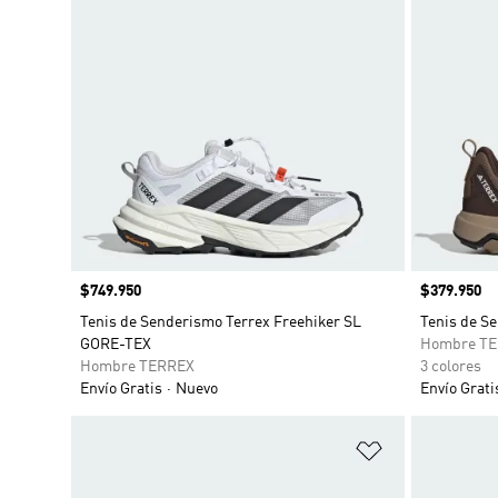
Precio
$749.950
Precio
$379.950
Tenis de Senderismo Terrex Freehiker SL
Tenis de S
GORE-TEX
Hombre T
Hombre TERREX
3 colores
Envío Gratis
Nuevo
Envío Grati
Añadir a la li