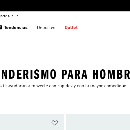
nete al club
🩰 Tendencias
Deportes
Outlet
SENDERISMO PARA HOMB
s te ayudarán a moverte con rapidez y con la mayor comodidad.
sta de deseos
Añadir a la lista de deseos