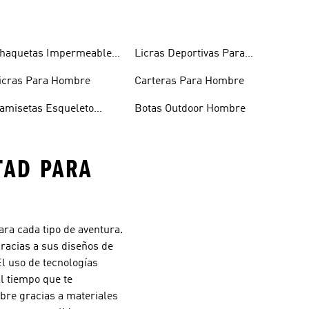
haquetas Impermeables
Licras Deportivas Para
ombre
Hombre
icras Para Hombre
Carteras Para Hombre
amisetas Esqueleto
Botas Outdoor Hombre
ombre
TAD PARA
ara cada tipo de aventura.
racias a sus diseños de
l uso de tecnologías
al tiempo que te
bre gracias a materiales