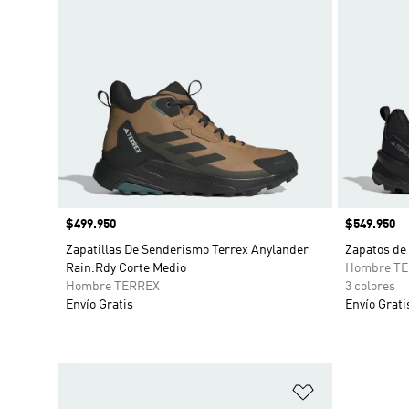
Precio
$499.950
Precio
$549.950
Zapatillas De Senderismo Terrex Anylander
Zapatos de
Rain.Rdy Corte Medio
Hombre T
Hombre TERREX
3 colores
Envío Gratis
Envío Grati
Añadir a la li