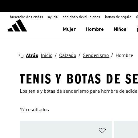
buscador de tiendas
ayuda
pedidos y devoluciones
bonos de regalo
ú
Mujer
Hombre
Niños
Atrás
Inicio
Calzado
Senderismo
Hombre
TENIS Y BOTAS DE 
Los tenis y botas de senderismo para hombre de adida
17 resultados
Añadir a la li