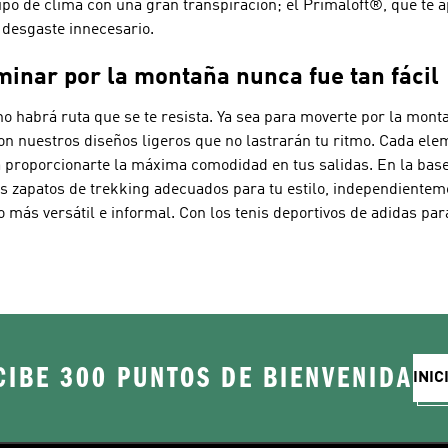
o de clima con una gran transpiración; el Primaloft®, que te a
 desgaste innecesario.
inar por la montaña nunca fue tan fácil
no habrá ruta que se te resista. Ya sea para moverte por la mont
on nuestros diseños ligeros que no lastrarán tu ritmo. Cada ele
proporcionarte la máxima comodidad en tus salidas. En la base
 los zapatos de trekking adecuados para tu estilo, independient
 más versátil e informal. Con los tenis deportivos de adidas pa
CIBE 300 PUNTOS DE BIENVENIDA
INIC