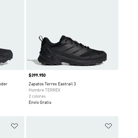
Precio
$399.950
nder
Zapatos Terrex Eastrail 3
Hombre TERREX
2 colores
Envío Gratis
Añadir a la lista de deseos
Añadir a la