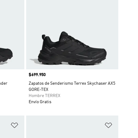
Precio
$699.950
nder
Zapatos de Senderismo Terrex Skychaser AX5
GORE-TEX
Hombre TERREX
Envío Gratis
Añadir a la lista de deseos
Añadir a la