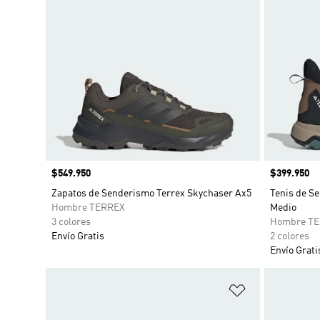
Precio
$549.950
Precio
$399.950
Zapatos de Senderismo Terrex Skychaser Ax5
Tenis de S
Hombre TERREX
Medio
3 colores
Hombre T
Envío Gratis
2 colores
Envío Grati
Añadir a la li