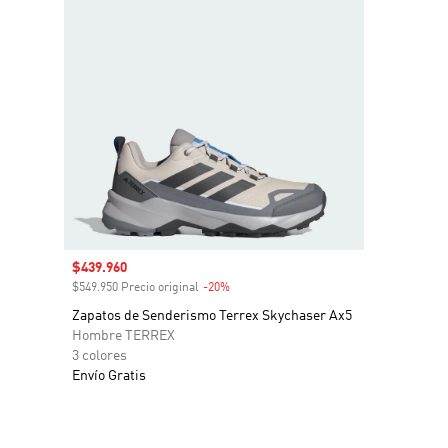
Precio de venta
$439.960
$549.950 Precio original
-20%
Descuento
Zapatos de Senderismo Terrex Skychaser Ax5
Hombre TERREX
3 colores
Envío Gratis