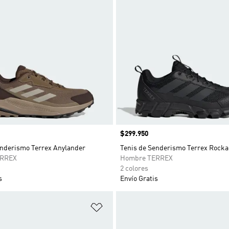
Precio
$299.950
enderismo Terrex Anylander
Tenis de Senderismo Terrex Rocka
ERREX
Hombre TERREX
2 colores
s
Envío Gratis
sta de deseos
Añadir a la lista de deseos