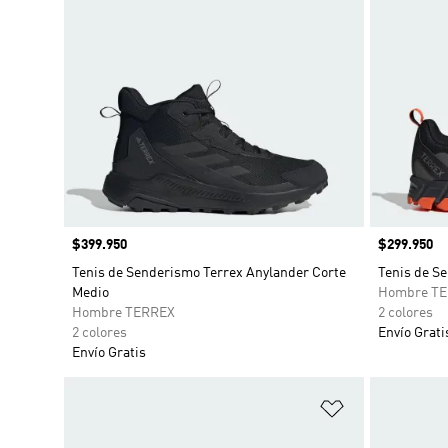
Precio
$399.950
Precio
$299.950
Tenis de Senderismo Terrex Anylander Corte
Tenis de S
Medio
Hombre T
Hombre TERREX
2 colores
2 colores
Envío Grati
Envío Gratis
Añadir a la li