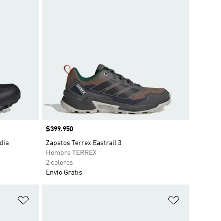
Precio
$399.950
dia
Zapatos Terrex Eastrail 3
Hombre TERREX
2 colores
Envío Gratis
Añadir a la lista de deseos
Añadir a la