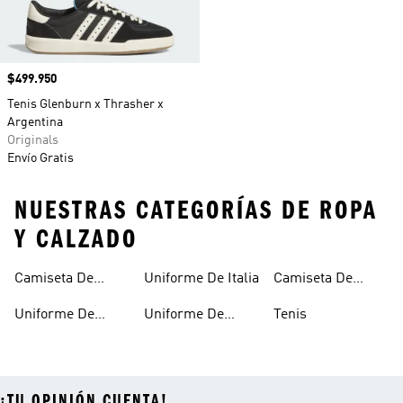
Precio
$499.950
Tenis Glenburn x Thrasher x
Argentina
Originals
Envío Gratis
NUESTRAS CATEGORÍAS DE ROPA
Y CALZADO
Camiseta De
Uniforme De Italia
Camiseta De
Argentina
España
Uniforme De
Uniforme De
Tenis
Alemania
Mexico
¡TU OPINIÓN CUENTA!