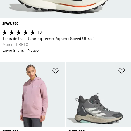
Precio
$949.950
(13)
Tenis de trail Running Terrex Agravic Speed Ultra 2
Mujer TERREX
Envío Gratis
Nuevo
Añadir a la lista de deseos
Añ