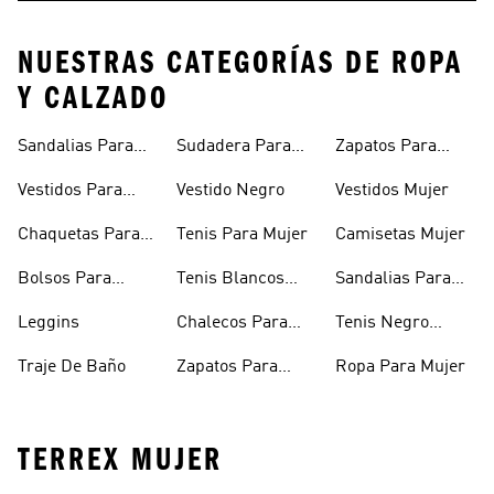
NUESTRAS CATEGORÍAS DE ROPA
Y CALZADO
Sandalias Para
Sudadera Para
Zapatos Para
Mujer
Mujer
Niñas
Vestidos Para
Vestido Negro
Vestidos Mujer
Niñas
Chaquetas Para
Tenis Para Mujer
Camisetas Mujer
Mujer
Bolsos Para
Tenis Blancos
Sandalias Para
Mujer
Para Mujer
Niñas
Leggins
Chalecos Para
Tenis Negro
Mujer
Mujer
Traje De Baño
Zapatos Para
Ropa Para Mujer
Mujer
TERREX MUJER