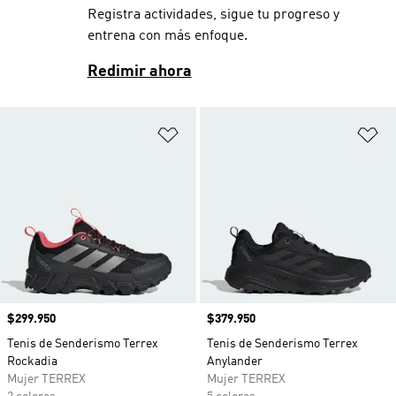
Registra actividades, sigue tu progreso y
entrena con más enfoque.
Redimir ahora
Añadir a la lista de deseos
Añ
Precio
$299.950
Precio
$379.950
Tenis de Senderismo Terrex
Tenis de Senderismo Terrex
Rockadia
Anylander
Mujer TERREX
Mujer TERREX