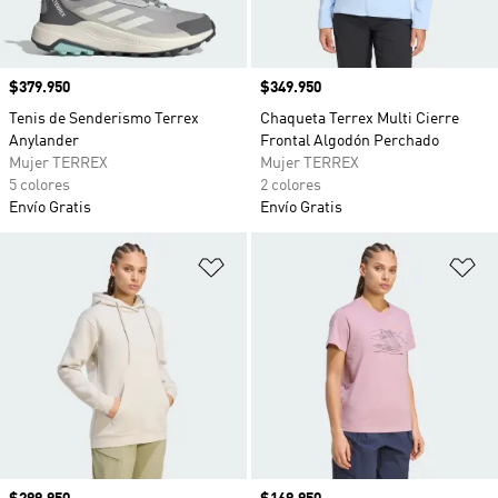
Precio
$379.950
Precio
$349.950
Tenis de Senderismo Terrex
Chaqueta Terrex Multi Cierre
Anylander
Frontal Algodón Perchado
Mujer TERREX
Mujer TERREX
5 colores
2 colores
Envío Gratis
Envío Gratis
Añadir a la lista de deseos
Añ