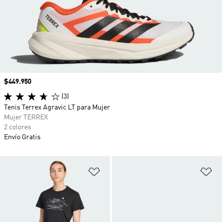
Precio
$449.950
(3)
Tenis Terrex Agravic LT para Mujer
Mujer TERREX
2 colores
Envío Gratis
Añadir a la lista de deseos
Añ