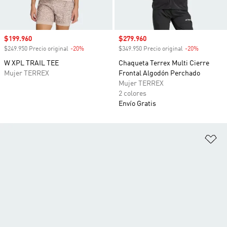
Precio de venta
$199.960
Precio de venta
$279.960
$249.950 Precio original
-20%
Descuento
$349.950 Precio original
-20%
Descuento
W XPL TRAIL TEE
Chaqueta Terrex Multi Cierre
Mujer TERREX
Frontal Algodón Perchado
Mujer TERREX
2 colores
Envío Gratis
Añ