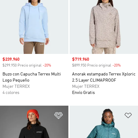
Precio de venta
$239.960
Precio de venta
$719.960
$299.950 Precio original
-20%
Descuento
$899.950 Precio original
-20%
Descuento
Buzo con Capucha Terrex Multi
Anorak estampado Terrex Xploric
Logo Pequeño
2.5 Layer CLIMAPROOF
Mujer TERREX
Mujer TERREX
4 colores
Envío Gratis
Añadir a la lista de deseos
Añ