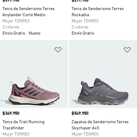
Precio
$399.950
Precio
$299.950
Tenis de Senderismo Terrex
Tenis de Senderismo Terrex
Anylander Corte Medio
Rockadia
Mujer TERREX
Mujer TERREX
2 colores
2 colores
Envío Gratis
Nuevo
Envío Gratis
Añadir a la lista de deseos
Añ
Precio
$349.950
Precio
$549.950
Tenis de Trail Running
Zapatos de Senderismo Terrex
Tracefinder
Skychaser Ax5
Mujer TERREX
Mujer TERREX