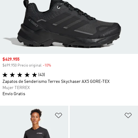
Precio de venta
$629.955
$699.950 Precio original
-10%
Descuento
(43)
Zapatos de Senderismo Terrex Skychaser AX5 GORE-TEX
Mujer TERREX
Envío Gratis
Añadir a la lista de deseos
Añ