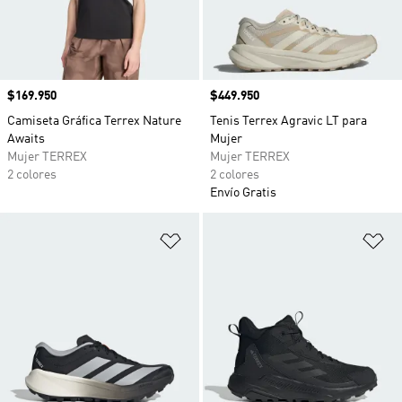
Precio
$169.950
Precio
$449.950
Camiseta Gráfica Terrex Nature
Tenis Terrex Agravic LT para
Awaits
Mujer
Mujer TERREX
Mujer TERREX
2 colores
2 colores
Envío Gratis
Añadir a la lista de deseos
Añ