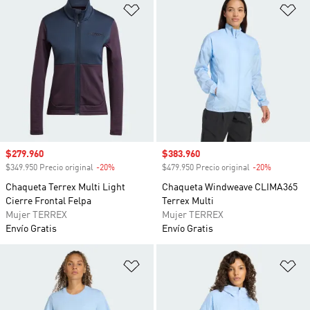
Añadir a la lista de deseos
Añ
Precio de venta
$279.960
Precio de venta
$383.960
$349.950 Precio original
-20%
Descuento
$479.950 Precio original
-20%
Descuento
Chaqueta Terrex Multi Light
Chaqueta Windweave CLIMA365
Cierre Frontal Felpa
Terrex Multi
Mujer TERREX
Mujer TERREX
Envío Gratis
Envío Gratis
Añadir a la lista de deseos
Añ