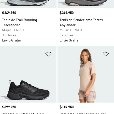
Precio
$349.950
Precio
$349.950
Tenis de Trail Running
Tenis de Senderismo Terrex
Tracefinder
Anylander
Mujer TERREX
Mujer TERREX
3 colores
5 colores
Envío Gratis
Envío Gratis
Añadir a la lista de deseos
Añ
Precio
$399.950
Precio
$149.950