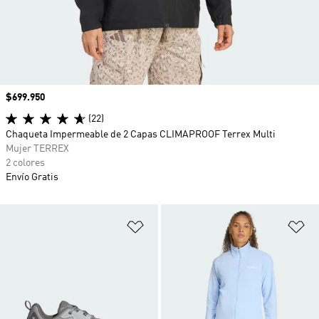
Precio
$699.950
(22)
Chaqueta Impermeable de 2 Capas CLIMAPROOF Terrex Multi
Mujer TERREX
2 colores
Envío Gratis
Añadir a la lista de deseos
Añ