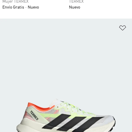
Mujer TERREX
TERREX
Envío Gratis
Nuevo
Nuevo
Añ