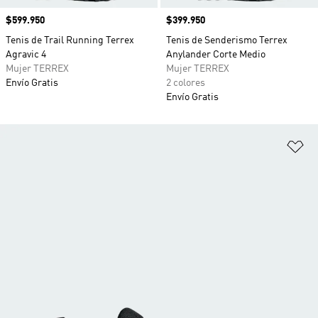
Precio
$599.950
Precio
$399.950
Tenis de Trail Running Terrex
Tenis de Senderismo Terrex
Agravic 4
Anylander Corte Medio
Mujer TERREX
Mujer TERREX
Envío Gratis
2 colores
Envío Gratis
Añ