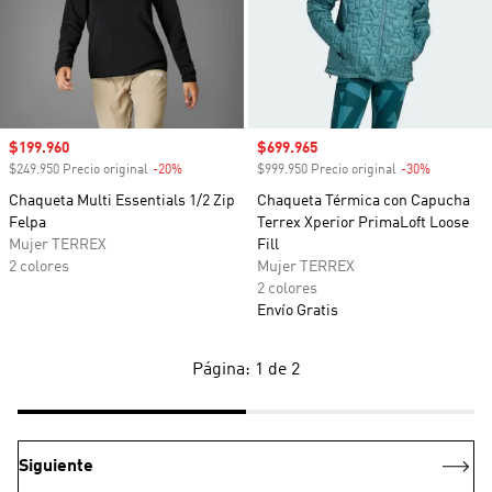
Precio de venta
$199.960
Precio de venta
$699.965
$249.950 Precio original
-20%
Descuento
$999.950 Precio original
-30%
Descuento
Chaqueta Multi Essentials 1/2 Zip
Chaqueta Térmica con Capucha
Felpa
Terrex Xperior PrimaLoft Loose
Mujer TERREX
Fill
2 colores
Mujer TERREX
2 colores
Envío Gratis
Página: 1 de 2
Siguiente