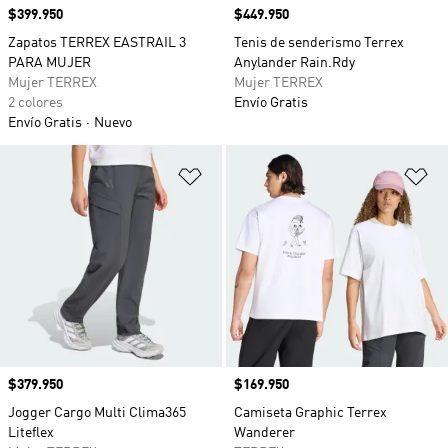
Precio
$399.950
Precio
$449.950
Zapatos TERREX EASTRAIL 3
Tenis de senderismo Terrex
PARA MUJER
Anylander Rain.Rdy
Mujer TERREX
Mujer TERREX
2 colores
Envío Gratis
Envío Gratis
Nuevo
Añadir a la lista de deseos
Añ
Precio
$379.950
Precio
$169.950
Jogger Cargo Multi Clima365
Camiseta Graphic Terrex
Liteflex
Wanderer