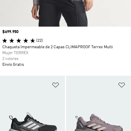
Precio
$699.950
(22)
Chaqueta Impermeable de 2 Capas CLIMAPROOF Terrex Multi
Mujer TERREX
2 colores
Envío Gratis
Añadir a la lista de deseos
Añ