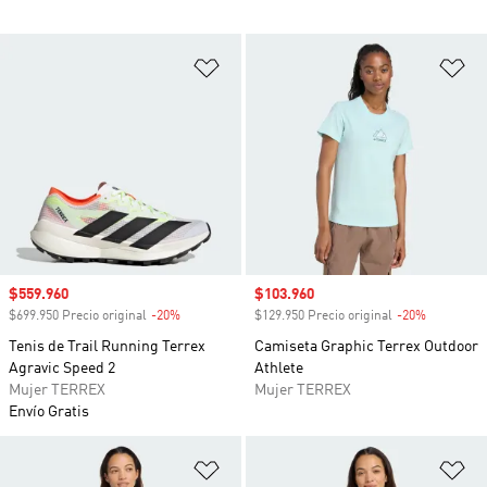
Añadir a la lista de deseos
Añ
Precio de venta
$559.960
Precio de venta
$103.960
$699.950 Precio original
-20%
Descuento
$129.950 Precio original
-20%
Descuento
Tenis de Trail Running Terrex
Camiseta Graphic Terrex Outdoor
Agravic Speed 2
Athlete
Mujer TERREX
Mujer TERREX
Envío Gratis
Añadir a la lista de deseos
Añ