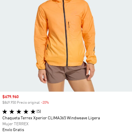
Precio de venta
$679.960
$849.950 Precio original
-20%
Descuento
(5)
Chaqueta Terrex Xperior CLIMA365 Windweave Ligera
Mujer TERREX
Envío Gratis