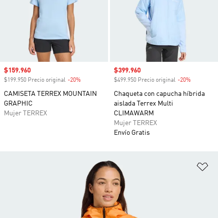
Precio de venta
$159.960
Precio de venta
$399.960
$199.950 Precio original
-20%
Descuento
$499.950 Precio original
-20%
Descuento
CAMISETA TERREX MOUNTAIN
Chaqueta con capucha híbrida
GRAPHIC
aislada Terrex Multi
Mujer TERREX
CLIMAWARM
Mujer TERREX
Envío Gratis
Añ