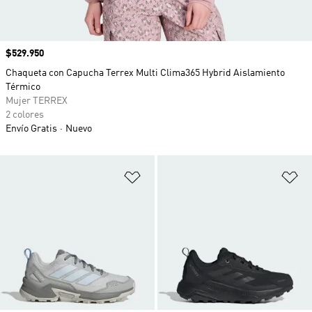
Precio
$529.950
Chaqueta con Capucha Terrex Multi Clima365 Hybrid Aislamiento
Térmico
Mujer TERREX
2 colores
Envío Gratis
Nuevo
Añadir a la lista de deseos
Añ