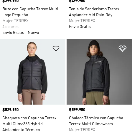
Precio
$299.950
Precio
$499.950
Buzo con Capucha Terrex Multi
Tenis de Senderismo Terrex
Logo Pequeño
Anylander Mid Rain.Rdy
Mujer TERREX
Mujer TERREX
4 colores
Envío Gratis
Envío Gratis
Nuevo
Añadir a la lista de deseos
Añ
Precio
$529.950
Precio
$599.950
Chaqueta con Capucha Terrex
Chaleco Térmico con Capucha
Multi Clima365 Hybrid
Terrex Multi Climawarm
Aislamiento Térmico
Mujer TERREX