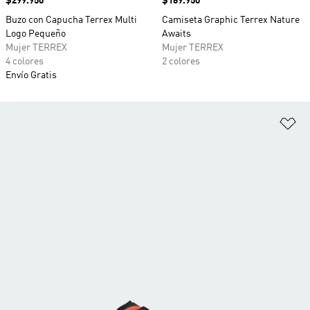
Precio
$299.950
Precio
$169.950
Buzo con Capucha Terrex Multi
Camiseta Graphic Terrex Nature
Logo Pequeño
Awaits
Mujer TERREX
Mujer TERREX
4 colores
2 colores
Envío Gratis
Añ