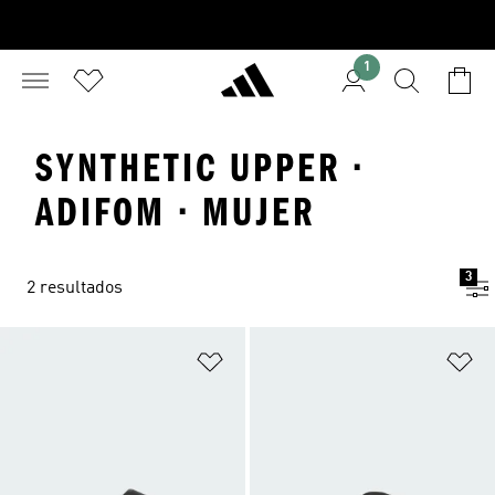
1
SYNTHETIC UPPER ·
ADIFOM · MUJER
3
2 resultados
Añadir a la lista de deseos
Añ