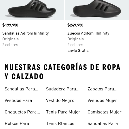
Precio
$199.950
Precio
$249.950
Sandalias Adifom Iiinfinity
Zuecos Adifom IIInfinity
Originals
Originals
2 colores
2 colores
Envío Gratis
NUESTRAS CATEGORÍAS DE ROPA
Y CALZADO
Sandalias Para
Sudadera Para
Zapatos Para
Mujer
Mujer
Niñas
Vestidos Para
Vestido Negro
Vestidos Mujer
Niñas
Chaquetas Para
Tenis Para Mujer
Camisetas Mujer
Mujer
Bolsos Para
Tenis Blancos
Sandalias Para