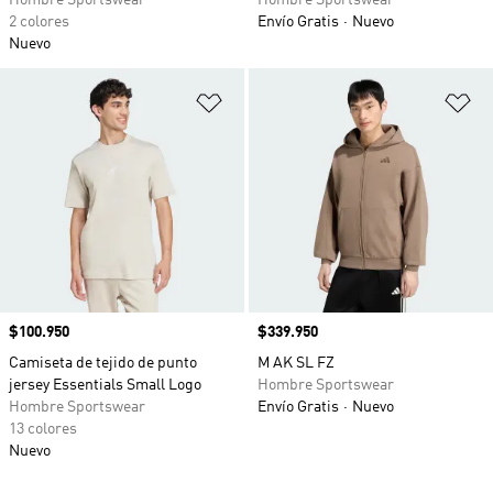
Hombre Sportswear
Hombre Sportswear
2 colores
Envío Gratis
Nuevo
Nuevo
Añadir a la lista de deseos
Añ
Precio
$100.950
Precio
$339.950
Camiseta de tejido de punto
M AK SL FZ
jersey Essentials Small Logo
Hombre Sportswear
Hombre Sportswear
Envío Gratis
Nuevo
13 colores
Nuevo