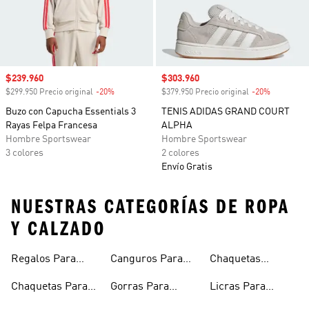
Precio de venta
$239.960
Precio de venta
$303.960
$299.950 Precio original
-20%
Descuento
$379.950 Precio original
-20%
Descuento
Buzo con Capucha Essentials 3
TENIS ADIDAS GRAND COURT
Rayas Felpa Francesa
ALPHA
Hombre Sportswear
Hombre Sportswear
3 colores
2 colores
Envío Gratis
NUESTRAS CATEGORÍAS DE ROPA
Y CALZADO
Regalos Para
Canguros Para
Chaquetas
Hombres
Hombre
Impermeables
Chaquetas Para
Gorras Para
Licras Para
Hombre
Hombre
Hombres
Hombre