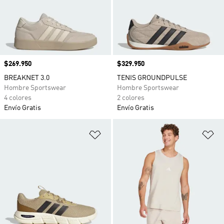
Precio
$269.950
Precio
$329.950
BREAKNET 3.0
TENIS GROUNDPULSE
Hombre Sportswear
Hombre Sportswear
4 colores
2 colores
Envío Gratis
Envío Gratis
Añadir a la lista de deseos
Añ