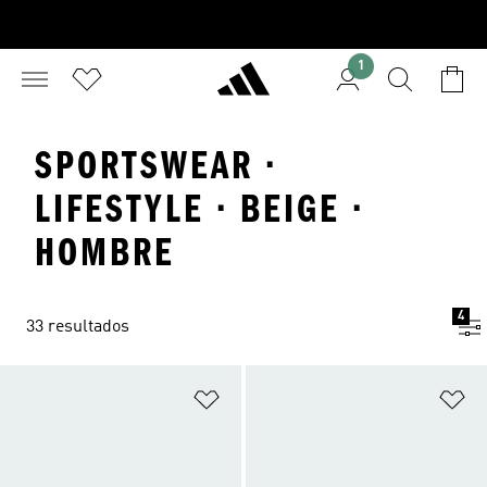
1
SPORTSWEAR ·
LIFESTYLE · BEIGE ·
HOMBRE
4
33 resultados
Añadir a la lista de deseos
Añ