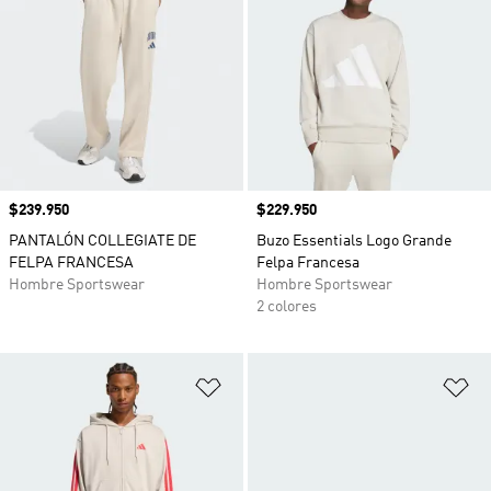
Precio
$239.950
Precio
$229.950
PANTALÓN COLLEGIATE DE
Buzo Essentials Logo Grande
FELPA FRANCESA
Felpa Francesa
Hombre Sportswear
Hombre Sportswear
2 colores
Añadir a la lista de deseos
Añ