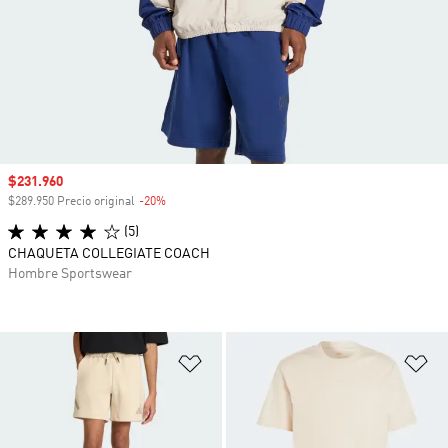
Precio de venta
$231.960
$289.950 Precio original
-20%
Descuento
(5)
CHAQUETA COLLEGIATE COACH
Hombre Sportswear
Añadir a la lista de deseos
Añ