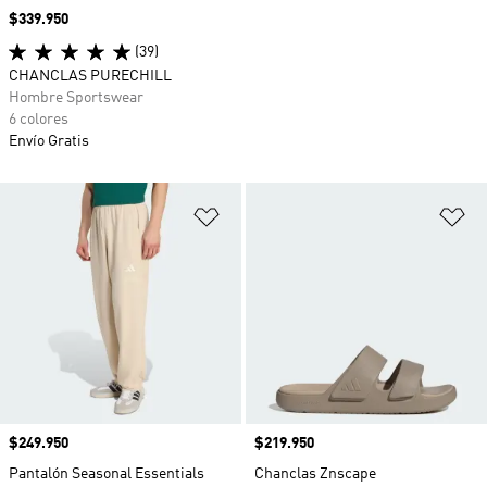
Precio
$339.950
(39)
CHANCLAS PURECHILL
Hombre Sportswear
6 colores
Envío Gratis
Añadir a la lista de deseos
Añ
Precio
$249.950
Precio
$219.950
Pantalón Seasonal Essentials
Chanclas Znscape