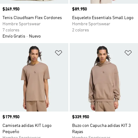
Precio
$249.950
Precio
$89.950
Tenis Cloudfoam Flex Cordones
Esqueleto Essentials Small Logo
Hombre Sportswear
Hombre Sportswear
7 colores
2 colores
Envío Gratis
Nuevo
Añadir a la lista de deseos
Añ
Precio
$179.950
Precio
$339.950
Camiseta adidas KIT Logo
Buzo con Capucha adidas KIT 3
Pequeño
Rayas