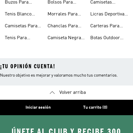
Buzos Para
Bolsos Para
Camisetas
Hombre
Hombre
Esqueleto
Tenis Blanco
Morrales Para
Licras Deportivas
Hombre
Hombre
Hombre
Para Hombre
Camisetas Para
Chanclas Para
Carteras Para
Hombre
Hombre
Hombre
Tenis Para
Camiseta Negra
Botas Outdoor
Hombre
Hombre
Hombre
¡TU OPINIÓN CUENTA!
Nuestro objetivo es mejorar y valoramos mucho tus comentarios.
Volver arriba
Iniciar sesión
Tu carrito (0)
ÚNETE AL CLUB Y RECIBE 300