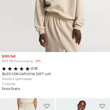
Precio de venta
$303.960
$379.950 Precio original
-20%
Descuento
(218)
BUZO CON CAPUCHA SOFT LUX
Hombre Sportswear
2 colores
Envío Gratis
Añadir a la lista de deseos
Añ