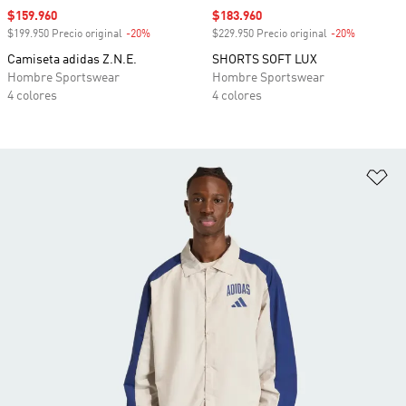
Precio de venta
$159.960
Precio de venta
$183.960
$199.950 Precio original
-20%
Descuento
$229.950 Precio original
-20%
Descuento
Camiseta adidas Z.N.E.
SHORTS SOFT LUX
Hombre Sportswear
Hombre Sportswear
4 colores
4 colores
Añ