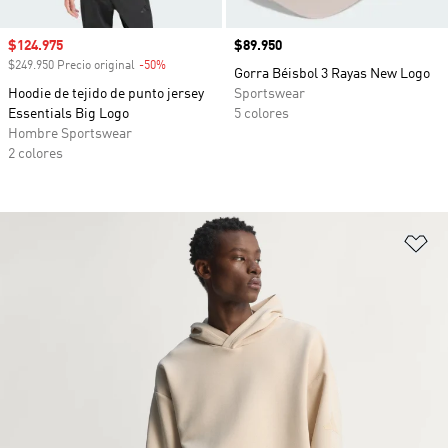
Precio de venta
$124.975
Precio
$89.950
$249.950 Precio original
-50%
Descuento
Gorra Béisbol 3 Rayas New Logo
Hoodie de tejido de punto jersey
Sportswear
Essentials Big Logo
5 colores
Hombre Sportswear
2 colores
Añ