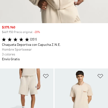
Precio de venta
$375.960
$469.950 Precio original
-20%
Descuento
(351)
Chaqueta Deportiva con Capucha Z.N.E.
Hombre Sportswear
3 colores
Envío Gratis
Añadir a la lista de deseos
Añ