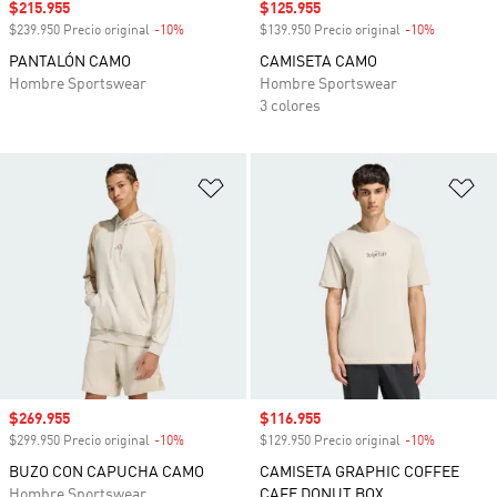
Precio de venta
$215.955
Precio de venta
$125.955
$239.950 Precio original
-10%
Descuento
$139.950 Precio original
-10%
Descuento
PANTALÓN CAMO
CAMISETA CAMO
Hombre Sportswear
Hombre Sportswear
3 colores
Añadir a la lista de deseos
Añ
Precio de venta
$269.955
Precio de venta
$116.955
$299.950 Precio original
-10%
Descuento
$129.950 Precio original
-10%
Descuento
BUZO CON CAPUCHA CAMO
CAMISETA GRAPHIC COFFEE
Hombre Sportswear
CAFE DONUT BOX