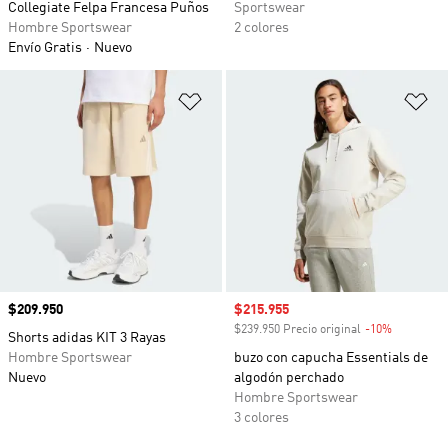
Collegiate Felpa Francesa Puños
Sportswear
Hombre Sportswear
2 colores
Envío Gratis
Nuevo
Añadir a la lista de deseos
Añ
Precio
$209.950
Precio de venta
$215.955
$239.950 Precio original
-10%
Descuento
Shorts adidas KIT 3 Rayas
Hombre Sportswear
buzo con capucha Essentials de
Nuevo
algodón perchado
Hombre Sportswear
3 colores