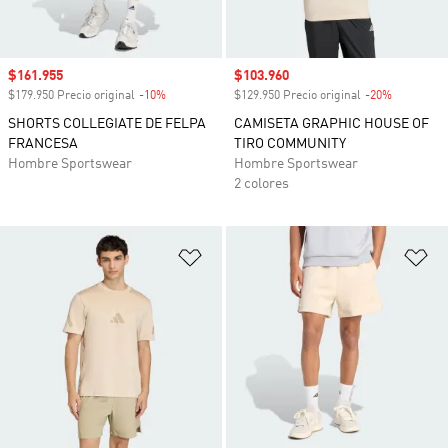
Precio de venta
$161.955
Precio de venta
$103.960
$179.950 Precio original
-10%
Descuento
$129.950 Precio original
-20%
Descuento
SHORTS COLLEGIATE DE FELPA
CAMISETA GRAPHIC HOUSE OF
FRANCESA
TIRO COMMUNITY
Hombre Sportswear
Hombre Sportswear
2 colores
Añadir a la lista de deseos
Añ