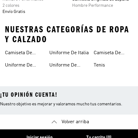
2 colores
Hombre Performance
Envío Gratis
NUESTRAS CATEGORÍAS DE ROPA
Y CALZADO
Camiseta De
Uniforme De Italia
Camiseta De
Argentina
España
Uniforme De
Uniforme De
Tenis
Alemania
Mexico
¡TU OPINIÓN CUENTA!
Nuestro objetivo es mejorar y valoramos mucho tus comentarios.
Volver arriba
Iniciar sesión
Tu carrito (0)