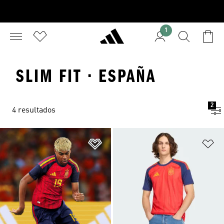
1
SLIM FIT · ESPAÑA
2
4 resultados
Añadir a la lista de deseos
Añ