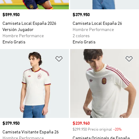
Precio
$599.950
Precio
$379.950
Camiseta Local España 2026
Camiseta Local España 26
Versión Jugador
Hombre Performance
Hombre Performance
2 colores
Envío Gratis
Envío Gratis
Añadir a la lista de deseos
Añ
Precio
$379.950
Precio de venta
$239.960
$299.950 Precio original
-20%
Descuento
Camiseta Visitante España 26
Hombre Performance
Camiseta Originals de España