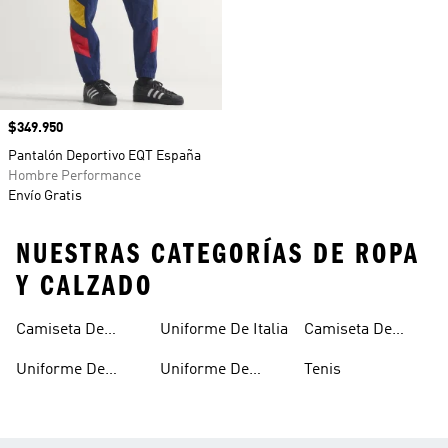
Precio
$349.950
Pantalón Deportivo EQT España
Hombre Performance
Envío Gratis
NUESTRAS CATEGORÍAS DE ROPA
Y CALZADO
Camiseta De
Uniforme De Italia
Camiseta De
Argentina
España
Uniforme De
Uniforme De
Tenis
Alemania
Mexico