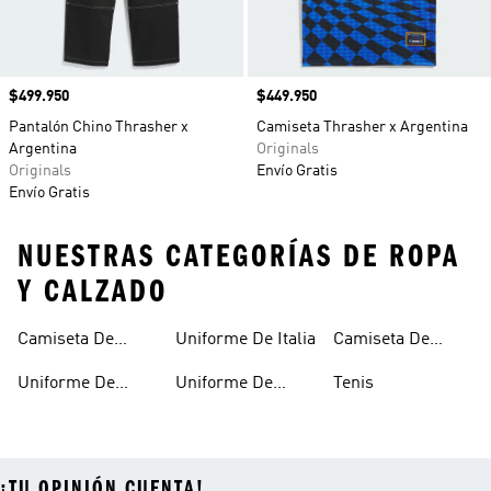
Precio
$499.950
Precio
$449.950
Pantalón Chino Thrasher x
Camiseta Thrasher x Argentina
Argentina
Originals
Originals
Envío Gratis
Envío Gratis
NUESTRAS CATEGORÍAS DE ROPA
Y CALZADO
Camiseta De
Uniforme De Italia
Camiseta De
Argentina
España
Uniforme De
Uniforme De
Tenis
Alemania
Mexico
¡TU OPINIÓN CUENTA!