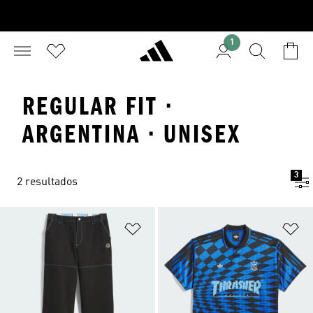
1
REGULAR FIT ·
ARGENTINA · UNISEX
3
2 resultados
Añadir a la lista de deseos
Añ