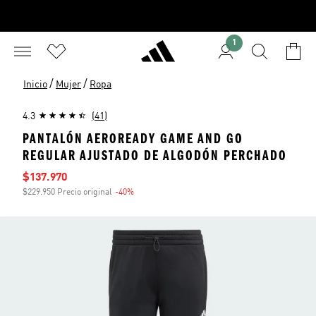
1
/
/
Inicio
Mujer
Ropa
4.3
(41)
PANTALÓN AEROREADY GAME AND GO
REGULAR AJUSTADO DE ALGODÓN PERCHADO
Precio de venta
$137.970
$229.950 Precio original
-40%
Descuento