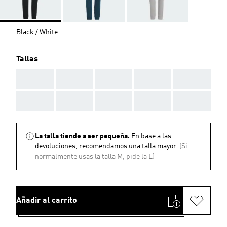
Black / White
Tallas
AAA
AAA
AAA
AAA
AAA
AAA
AAA
AAA
AAA
AAA
La talla tiende a ser pequeña.
En base a las
devoluciones, recomendamos una talla mayor.
(Si
normalmente usas la talla M, pide la L)
Añadir al carrito