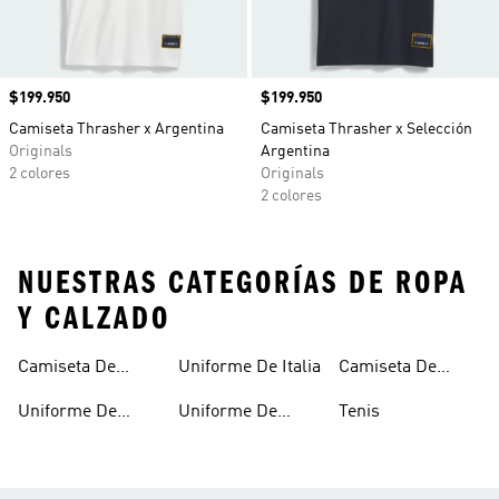
Precio
$199.950
Precio
$199.950
Camiseta Thrasher x Argentina
Camiseta Thrasher x Selección
Originals
Argentina
2 colores
Originals
2 colores
NUESTRAS CATEGORÍAS DE ROPA
Y CALZADO
Camiseta De
Uniforme De Italia
Camiseta De
Argentina
España
Uniforme De
Uniforme De
Tenis
Alemania
Mexico