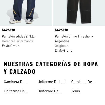
Precio
$499.950
Precio
$499.950
Pantalón adidas Z.N.E.
Pantalón Chino Thrasher x
Hombre Performance
Argentina
Envío Gratis
Originals
Envío Gratis
NUESTRAS CATEGORÍAS DE ROPA
Y CALZADO
Camiseta De
Uniforme De Italia
Camiseta De
Argentina
España
Uniforme De
Uniforme De
Tenis
Alemania
Mexico