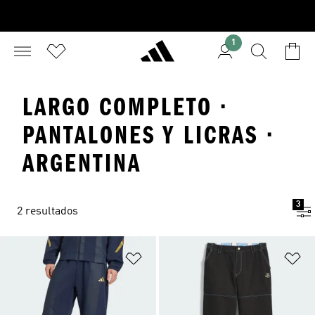
1
LARGO COMPLETO ·
PANTALONES Y LICRAS ·
ARGENTINA
3
2 resultados
Añadir a la lista de deseos
Añ