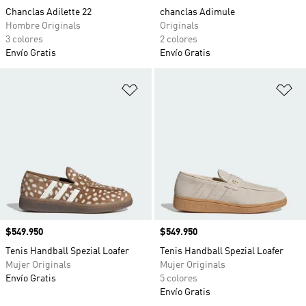
Chanclas Adilette 22
chanclas Adimule
Hombre Originals
Originals
3 colores
2 colores
Envío Gratis
Envío Gratis
Añadir a la lista de deseos
Añ
Precio
$549.950
Precio
$549.950
Tenis Handball Spezial Loafer
Tenis Handball Spezial Loafer
Mujer Originals
Mujer Originals
Envío Gratis
5 colores
Envío Gratis