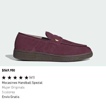
Precio
$549.950
(41)
Mocasines Handball Spezial
Mujer Originals
5 colores
Envío Gratis