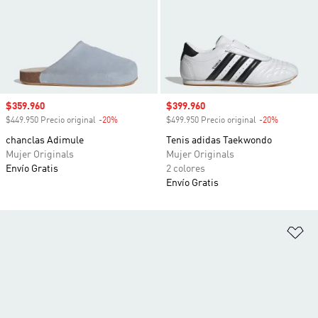
Precio de venta
$359.960
Precio de venta
$399.960
$449.950 Precio original
-20%
Descuento
$499.950 Precio original
-20%
Descuento
chanclas Adimule
Tenis adidas Taekwondo
Mujer Originals
Mujer Originals
Envío Gratis
2 colores
Envío Gratis
Añ