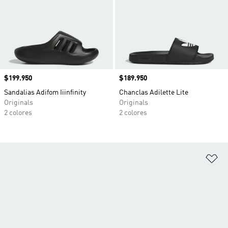
Precio
$199.950
Precio
$189.950
Sandalias Adifom Iiinfinity
Chanclas Adilette Lite
Originals
Originals
2 colores
2 colores
Añ