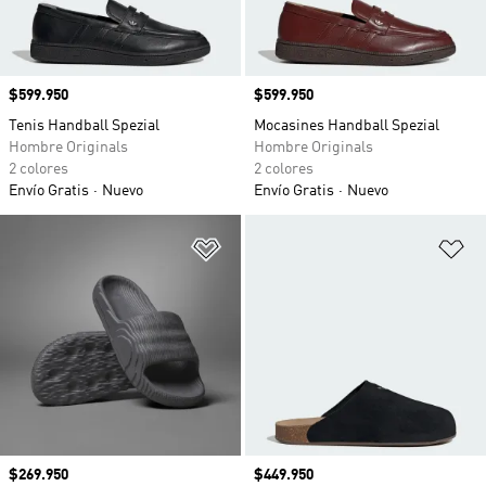
Precio
$599.950
Precio
$599.950
Tenis Handball Spezial
Mocasines Handball Spezial
Hombre Originals
Hombre Originals
2 colores
2 colores
Envío Gratis
Nuevo
Envío Gratis
Nuevo
Añadir a la lista de deseos
Añ
Precio
$269.950
Precio
$449.950