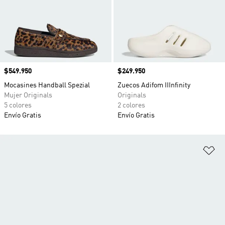
Precio
$549.950
Precio
$249.950
Mocasines Handball Spezial
Zuecos Adifom IIInfinity
Mujer Originals
Originals
5 colores
2 colores
Envío Gratis
Envío Gratis
Añ