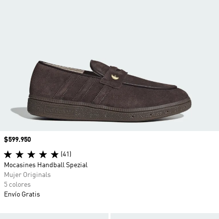
Precio
$599.950
(41)
Mocasines Handball Spezial
Mujer Originals
5 colores
Envío Gratis