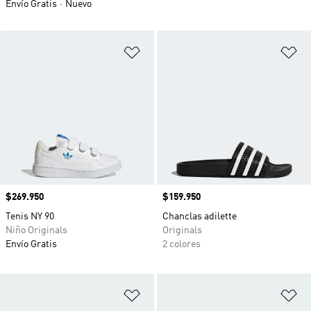
Envío Gratis
Nuevo
Añadir a la lista de deseos
Añ
Precio
$269.950
Precio
$159.950
Tenis NY 90
Chanclas adilette
Niño Originals
Originals
Envío Gratis
2 colores
Añadir a la lista de deseos
Añ