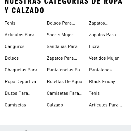
NUESTRAS CATEGORÍAS DE ROPA
Y CALZADO
Tenis
Bolsos Para
Zapatos
Mujer
Deportivos
Artículos Para
Shorts Mujer
Zapatos Para
Mascotas
Niñas
Canguros
Sandalias Para
Licra
Hombre
Bolsos
Zapatos Para
Vestidos Mujer
Hombre
Chaquetas Para
Pantalonetas Para
Pantalones
Mujer
Hombre
Hombre
Ropa Deportiva
Botellas De Agua
Black Friday
Buzos Para
Camisetas Para
Tenis
Hombre
Hombre
Camisetas
Calzado
Artículos Para
Mascotas