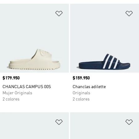
Añadir a la lista de deseos
Añ
Precio
$179.950
Precio
$159.950
CHANCLAS CAMPUS 00S
Chanclas adilette
Mujer Originals
Originals
2 colores
2 colores
Añadir a la lista de deseos
Añ