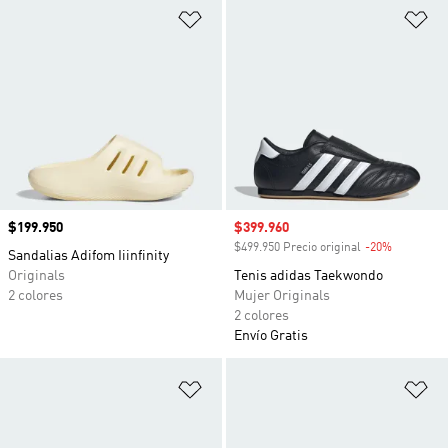
Añadir a la lista de deseos
Añ
Precio
$199.950
Precio de venta
$399.960
$499.950 Precio original
-20%
Descuento
Sandalias Adifom Iiinfinity
Originals
Tenis adidas Taekwondo
2 colores
Mujer Originals
2 colores
Envío Gratis
Añadir a la lista de deseos
Añ