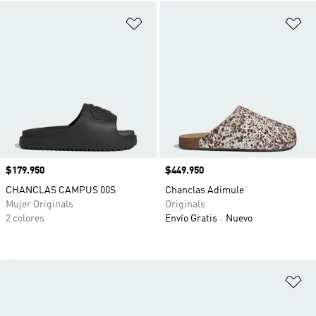
Añadir a la lista de deseos
Añ
Precio
$179.950
Precio
$449.950
CHANCLAS CAMPUS 00S
Chanclas Adimule
Mujer Originals
Originals
2 colores
Envío Gratis
Nuevo
Añ