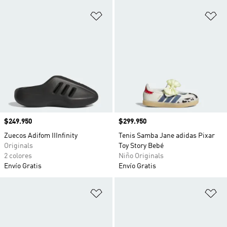
Añadir a la lista de deseos
Añ
Precio
$249.950
Precio
$299.950
Zuecos Adifom IIInfinity
Tenis Samba Jane adidas Pixar
Originals
Toy Story Bebé
2 colores
Niño Originals
Envío Gratis
Envío Gratis
Añadir a la lista de deseos
Añ