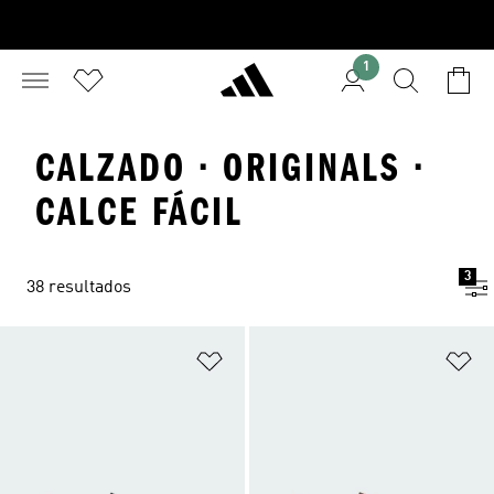
1
CALZADO · ORIGINALS ·
CALCE FÁCIL
3
38 resultados
Añadir a la lista de deseos
Añ