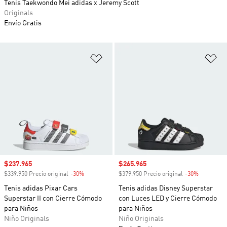
Tenis Taekwondo Mei adidas x Jeremy Scott
Originals
Envío Gratis
Añadir a la lista de deseos
Añ
Precio de venta
$237.965
Precio de venta
$265.965
$339.950 Precio original
-30%
Descuento
$379.950 Precio original
-30%
Descuento
Tenis adidas Pixar Cars
Tenis adidas Disney Superstar
Superstar II con Cierre Cómodo
con Luces LED y Cierre Cómodo
para Niños
para Niños
Niño Originals
Niño Originals