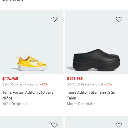
Añadir a la lista de deseos
Añ
Precio de venta
$174.965
Precio de venta
$209.965
$249.950 Precio original
-30%
Descuento
$299.950 Precio original
-30%
Descuento
Tenis Forum Adifom 360 para
Tenis Adifom Stan Smith Sin
Niños
Talón
Niño Originals
Mujer Originals
Añadir a la lista de deseos
Añ