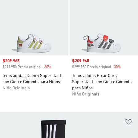
Precio de venta
$209.965
Precio de venta
$209.965
$299.950 Precio original
-30%
Descuento
$299.950 Precio original
-30%
Descuento
tenis adidas Disney Superstar II
Tenis adidas Pixar Cars
con Cierre Cómodo para Niños
Superstar II con Cierre Cómodo
Niño Originals
para Niños
Niño Originals
Añ