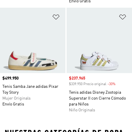
Envío Gratis
Añadir a la lista de deseos
Añ
Precio
$499.950
Precio de venta
$237.965
$339.950 Precio original
-30%
Descuento
Tenis Samba Jane adidas Pixar
Toy Story
Tenis adidas Disney Zootopia
Mujer Originals
Superstar II con Cierre Cómodo
Envío Gratis
para Niños
Niño Originals