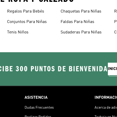
Regalos Para Bebés
Chaquetas Para Niñas
R
A
Conjuntos Para Niñas
Faldas Para Niñas
P
Tenis Niños
Sudaderas Para Niñas
C
CIBE 300 PUNTOS DE BIENVENIDA
INIC
ASISTENCIA
INFORMACI
Dudas Frecuentes
Acerca de adi
Realizar Pedidos
Trabaja en Nu