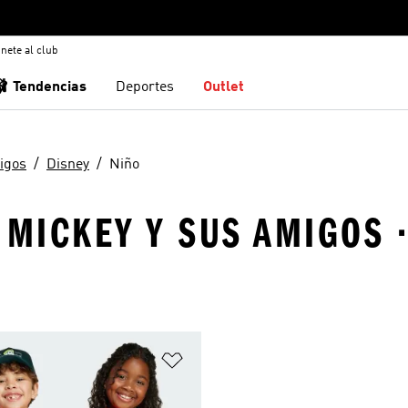
nete al club
🩰 Tendencias
Deportes
Outlet
igos
Disney
Niño
 MICKEY Y SUS AMIGOS ·
sta de deseos
Añadir a la lista de deseos