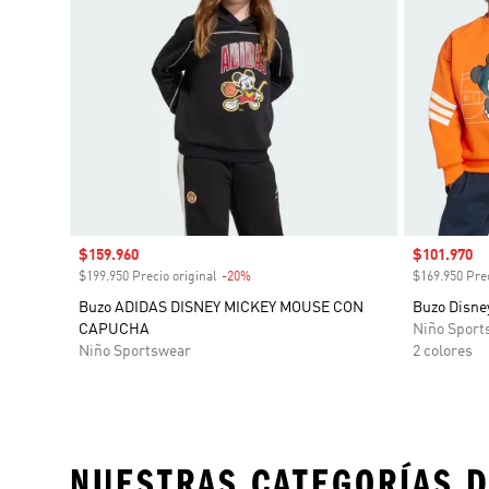
Precio de venta
$159.960
Precio de 
$101.970
$199.950 Precio original
-20%
Descuento
$169.950 Prec
Buzo ADIDAS DISNEY MICKEY MOUSE CON
Buzo Disne
CAPUCHA
Niño Sport
Niño Sportswear
2 colores
NUESTRAS CATEGORÍAS D