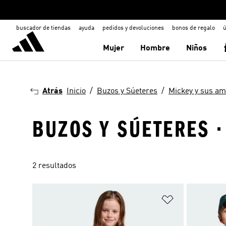
buscador de tiendas
ayuda
pedidos y devoluciones
bonos de regalo
ú
Mujer
Hombre
Niños
Atrás
Inicio
Buzos y Súeteres
Mickey y sus am
BUZOS Y SÚETERES ·
2 resultados
Añadir a la li