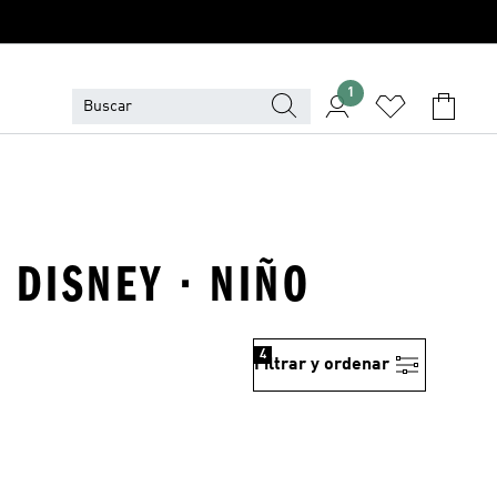
1
 DISNEY · NIÑO
4
Filtrar y ordenar