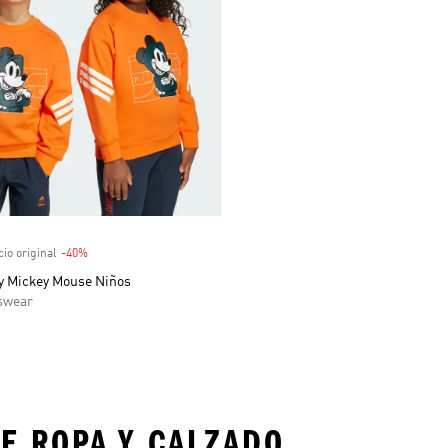
venta
io original
-40%
Descuento
y Mickey Mouse Niños
swear
E ROPA Y CALZADO