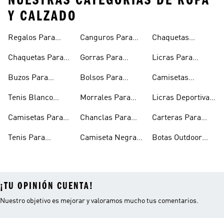
NUESTRAS CATEGORÍAS DE ROPA
Y CALZADO
Regalos Para
Canguros Para
Chaquetas
Hombres
Hombre
Impermeables
Chaquetas Para
Gorras Para
Licras Para
Hombre
Hombre
Hombres
Hombre
Buzos Para
Bolsos Para
Camisetas
Hombre
Hombre
Esqueleto
Tenis Blanco
Morrales Para
Licras Deportivas
Hombre
Hombre
Hombre
Para Hombre
Camisetas Para
Chanclas Para
Carteras Para
Hombre
Hombre
Hombre
Tenis Para
Camiseta Negra
Botas Outdoor
Hombre
Hombre
Hombre
¡TU OPINIÓN CUENTA!
Nuestro objetivo es mejorar y valoramos mucho tus comentarios.