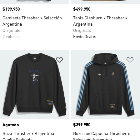
Precio
$199.950
Precio
$499.950
Camiseta Thrasher x Selección
Tenis Glenburn x Thrasher x
Argentina
Argentina
Originals
Originals
2 colores
Envío Gratis
Añadir a la lista de deseos
Añ
Agotado
Precio
$399.950
Buzo Thrasher x Argentina
Buzo con Capucha Thrasher x