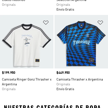
Cuello Redondo
Selección Argentina
Originals
Originals
Envío Gratis
Añadir a la lista de deseos
Añ
Precio
$199.950
Precio
$449.950
Camiseta Ringer Gonz Thrasher x
Camiseta Thrasher x Argentina
Argentina
Originals
Originals
Envío Gratis