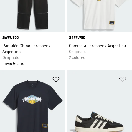
Precio
$499.950
Precio
$199.950
Pantalón Chino Thrasher x
Camiseta Thrasher x Argentina
Argentina
Originals
Originals
2 colores
Envío Gratis
Añadir a la lista de deseos
Añ