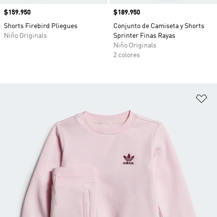
Precio
$159.950
Precio
$189.950
Shorts Firebird Pliegues
Conjunto de Camiseta y Shorts
Niño Originals
Sprinter Finas Rayas
Niño Originals
2 colores
Añ