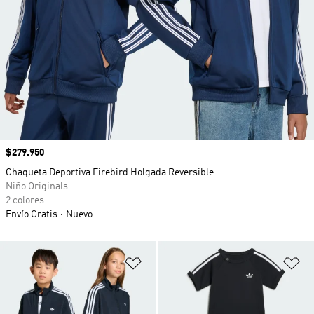
Precio
$279.950
Chaqueta Deportiva Firebird Holgada Reversible
Niño Originals
2 colores
Envío Gratis
Nuevo
Añadir a la lista de deseos
Añ