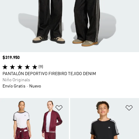
Precio
$319.950
(9)
PANTALÓN DEPORTIVO FIREBIRD TEJIDO DENIM
Niño Originals
Envío Gratis
Nuevo
Añadir a la lista de deseos
Añ