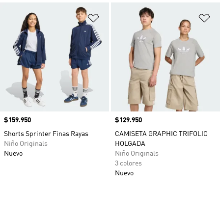
Añadir a la lista de deseos
Añ
Precio
$159.950
Precio
$129.950
Shorts Sprinter Finas Rayas
CAMISETA GRAPHIC TRIFOLIO
Niño Originals
HOLGADA
Nuevo
Niño Originals
3 colores
Nuevo