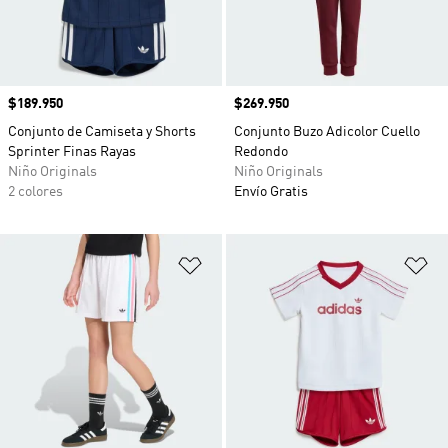
Precio
$189.950
Precio
$269.950
Conjunto de Camiseta y Shorts
Conjunto Buzo Adicolor Cuello
Sprinter Finas Rayas
Redondo
Niño Originals
Niño Originals
2 colores
Envío Gratis
Añadir a la lista de deseos
Añ