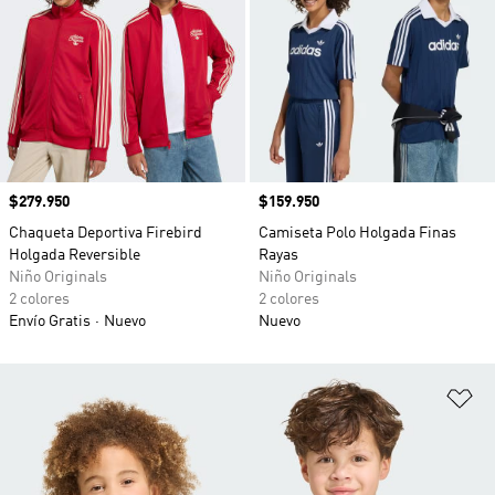
Precio
$279.950
Precio
$159.950
Chaqueta Deportiva Firebird
Camiseta Polo Holgada Finas
Holgada Reversible
Rayas
Niño Originals
Niño Originals
2 colores
2 colores
Envío Gratis
Nuevo
Nuevo
Añ