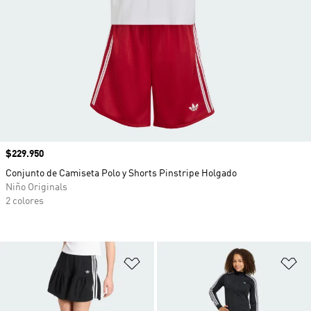
Precio
$229.950
Conjunto de Camiseta Polo y Shorts Pinstripe Holgado
Niño Originals
2 colores
Añadir a la lista de deseos
Añ