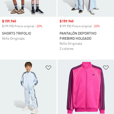
Precio de venta
$159.960
Precio de venta
$159.960
$199.950 Precio original
-20%
Descuento
$199.950 Precio original
-20%
Descuento
SHORTS TRIFOLIO
PANTALÓN DEPORTIVO
Niño Originals
FIREBIRD HOLGADO
Niño Originals
2 colores
Añadir a la lista de deseos
Añ