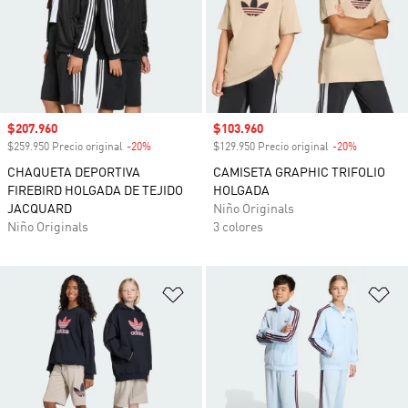
Precio de venta
$207.960
Precio de venta
$103.960
$259.950 Precio original
-20%
Descuento
$129.950 Precio original
-20%
Descuento
CHAQUETA DEPORTIVA
CAMISETA GRAPHIC TRIFOLIO
FIREBIRD HOLGADA DE TEJIDO
HOLGADA
JACQUARD
Niño Originals
Niño Originals
3 colores
Añadir a la lista de deseos
Añ