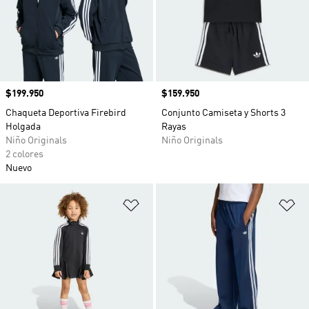
Precio
$199.950
Precio
$159.950
Chaqueta Deportiva Firebird
Conjunto Camiseta y Shorts 3
Holgada
Rayas
Niño Originals
Niño Originals
2 colores
Nuevo
Añadir a la lista de deseos
Añ