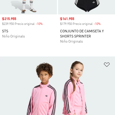
Precio de venta
$215.955
Precio de venta
$161.955
$239.950 Precio original
-10%
Descuento
$179.950 Precio original
-10%
Descuento
STS
CONJUNTO DE CAMISETA Y
Niño Originals
SHORTS SPRINTER
Niño Originals
Añ