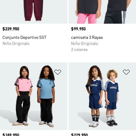
Precio
$239.950
Precio
$99.950
Conjunto Deportivo SST
camiseta 3 Rayas
Niño Originals
Niño Originals
2 colores
Añadir a la lista de deseos
Añ
Precio
$189.950
Precio
$229.950