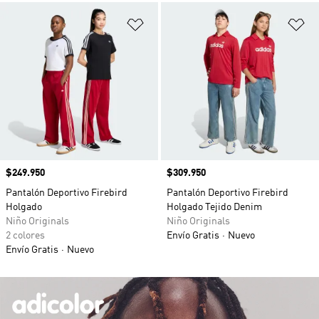
Añadir a la lista de deseos
Añ
Precio
$249.950
Precio
$309.950
Pantalón Deportivo Firebird
Pantalón Deportivo Firebird
Holgado
Holgado Tejido Denim
Niño Originals
Niño Originals
2 colores
Envío Gratis
Nuevo
Envío Gratis
Nuevo