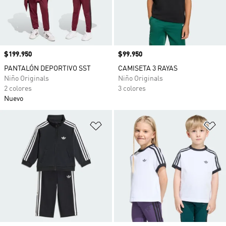
Precio
$199.950
Precio
$99.950
PANTALÓN DEPORTIVO SST
CAMISETA 3 RAYAS
Niño Originals
Niño Originals
2 colores
3 colores
Nuevo
Añadir a la lista de deseos
Añ