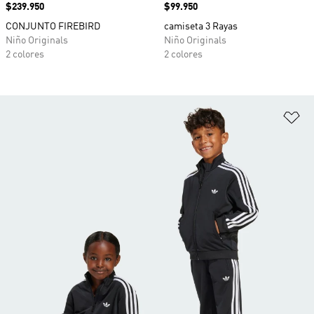
Precio
$239.950
Precio
$99.950
CONJUNTO FIREBIRD
camiseta 3 Rayas
Niño Originals
Niño Originals
2 colores
2 colores
Añ