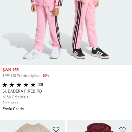
Precio de venta
$269.955
$299.950 Precio original
-10%
Descuento
(30)
SUDADERA FIREBIRD
Niño Originals
2 colores
Envío Gratis
Añadir a la lista de deseos
Añ