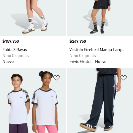
Precio
$159.950
Precio
$249.950
Falda 3 Rayas
Vestido Firebird Manga Larga
Niño Originals
Niño Originals
Nuevo
Envío Gratis
Nuevo
Añadir a la lista de deseos
Añ