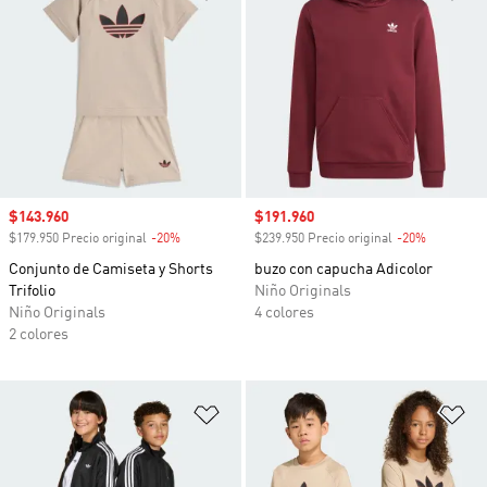
Precio de venta
$143.960
Precio de venta
$191.960
$179.950 Precio original
-20%
Descuento
$239.950 Precio original
-20%
Descuento
Conjunto de Camiseta y Shorts
buzo con capucha Adicolor
Trifolio
Niño Originals
Niño Originals
4 colores
2 colores
Añadir a la lista de deseos
Añ