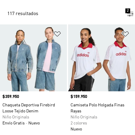
2
117 resultados
Añadir a la lista de deseos
Añ
Precio
$359.950
Precio
$159.950
Chaqueta Deportiva Firebird
Camiseta Polo Holgada Finas
Loose Tejido Denim
Rayas
Niño Originals
Niño Originals
Envío Gratis
Nuevo
2 colores
Nuevo