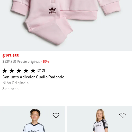
Precio de venta
$197.955
$229.950 Precio original
-10%
Descuento
(212)
Conjunto Adicolor Cuello Redondo
Niño Originals
3 colores
Añadir a la lista de deseos
Añ