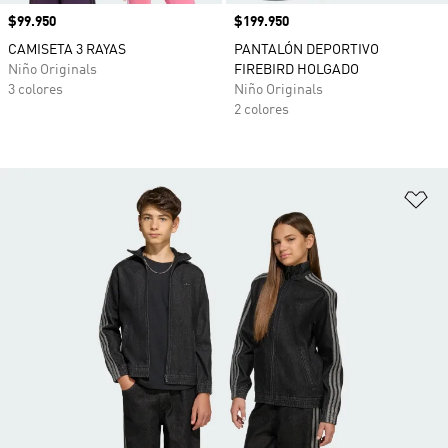
Precio
$99.950
Precio
$199.950
CAMISETA 3 RAYAS
PANTALÓN DEPORTIVO
Niño Originals
FIREBIRD HOLGADO
3 colores
Niño Originals
2 colores
Añ