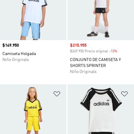
Precio
$149.950
Precio de venta
$215.955
$249.950 Precio original
-10%
Descuento
Camiseta Holgada
Niño Originals
CONJUNTO DE CAMISETA Y
SHORTS SPRINTER
Niño Originals
Añadir a la lista de deseos
Añ