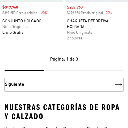
Precio de venta
$319.960
Precio de venta
$239.960
$399.950 Precio original
-20%
Descuento
$299.950 Precio original
-20%
Descuento
CONJUNTO HOLGADO
CHAQUETA DEPORTIVA
Niño Originals
HOLGADA
Envío Gratis
Niño Originals
2 colores
Página: 1 de 3
Siguiente
NUESTRAS CATEGORÍAS DE ROPA
Y CALZADO