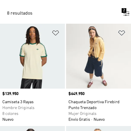
2
8 resultados
Añadir a la lista de deseos
Añ
Precio
$139.950
Precio
$649.950
Camiseta 3 Rayas
Chaqueta Deportiva Firebird
Hombre Originals
Punto Trenzado
8 colores
Mujer Originals
Nuevo
Envío Gratis
Nuevo