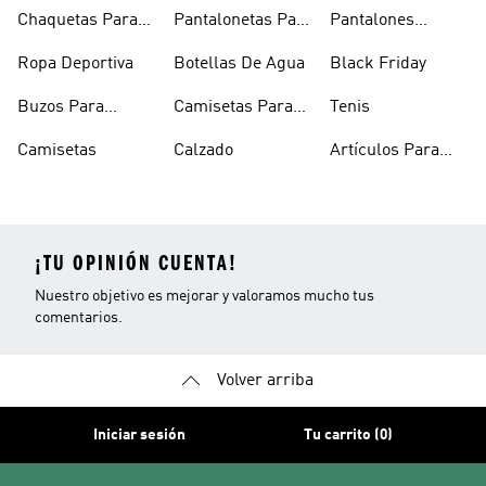
Hombre
Chaquetas Para
Pantalonetas Para
Pantalones
Mujer
Hombre
Hombre
Ropa Deportiva
Botellas De Agua
Black Friday
Buzos Para
Camisetas Para
Tenis
Hombre
Hombre
Camisetas
Calzado
Artículos Para
Mascotas
¡TU OPINIÓN CUENTA!
Nuestro objetivo es mejorar y valoramos mucho tus
comentarios.
Volver arriba
Iniciar sesión
Tu carrito (0)