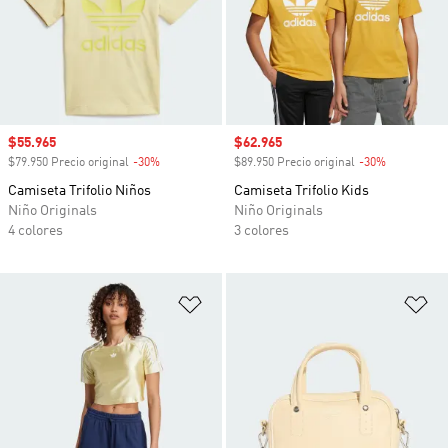
Precio de venta
$55.965
Precio de venta
$62.965
$79.950 Precio original
-30%
Descuento
$89.950 Precio original
-30%
Descuento
Camiseta Trifolio Niños
Camiseta Trifolio Kids
Niño Originals
Niño Originals
4 colores
3 colores
Añadir a la lista de deseos
Añ