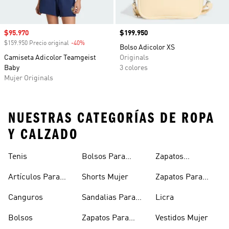
Precio de venta
$95.970
Precio
$199.950
$159.950 Precio original
-40%
Descuento
Bolso Adicolor XS
Camiseta Adicolor Teamgeist
Originals
Baby
3 colores
Mujer Originals
NUESTRAS CATEGORÍAS DE ROPA
Y CALZADO
Tenis
Bolsos Para
Zapatos
Mujer
Deportivos
Artículos Para
Shorts Mujer
Zapatos Para
Mascotas
Niñas
Canguros
Sandalias Para
Licra
Hombre
Bolsos
Zapatos Para
Vestidos Mujer