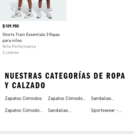
Precio
$109.950
Shorts Train Essentials 3 Rayas
para niños
Niño Performance
2 colores
NUESTRAS CATEGORÍAS DE ROPA
Y CALZADO
Zapatos Cómodos
Zapatos Cómodos
Sandalias
Para Mujer
Comodas Mujer
Zapatos Cómodos
Sandalias
Sportswear -
Hombre
Cómodas
Ropa Cómoda