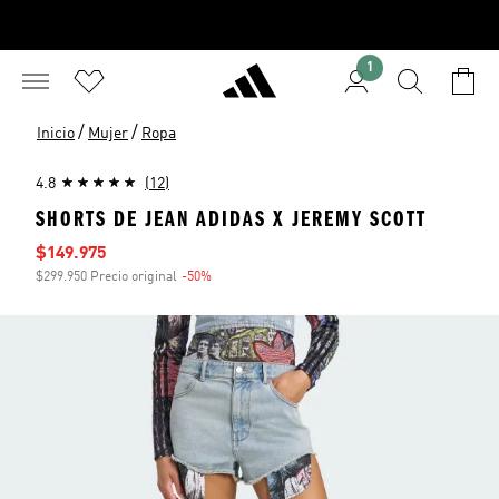
1
/
/
Inicio
Mujer
Ropa
4.8
(12)
SHORTS DE JEAN ADIDAS X JEREMY SCOTT
Precio de venta
$149.975
$299.950 Precio original
-50%
Descuento