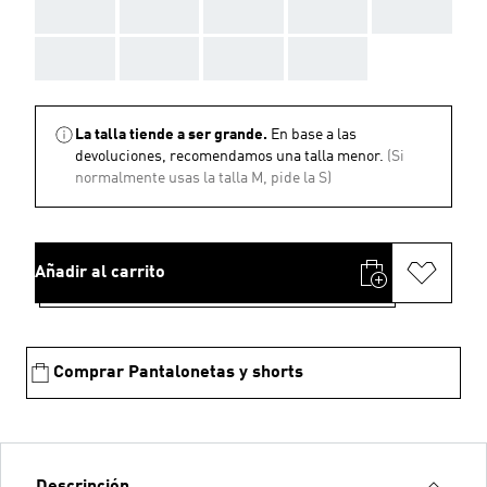
AAA
AAA
AAA
AAA
AAA
AAA
AAA
AAA
AAA
La talla tiende a ser grande.
En base a las
devoluciones, recomendamos una talla menor.
(Si
normalmente usas la talla M, pide la S)
Añadir al carrito
Comprar Pantalonetas y shorts