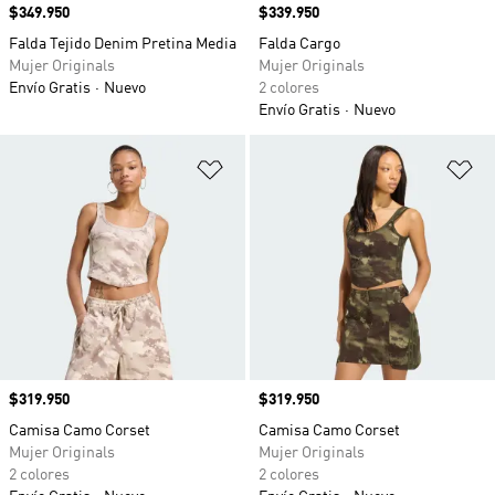
Precio
$349.950
Precio
$339.950
Falda Tejido Denim Pretina Media
Falda Cargo
Mujer Originals
Mujer Originals
Envío Gratis
Nuevo
2 colores
Envío Gratis
Nuevo
Añadir a la lista de deseos
Añ
Precio
$319.950
Precio
$319.950
Camisa Camo Corset
Camisa Camo Corset
Mujer Originals
Mujer Originals
2 colores
2 colores