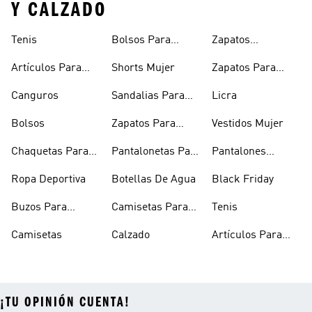
Y CALZADO
Tenis
Bolsos Para
Zapatos
Mujer
Deportivos
Artículos Para
Shorts Mujer
Zapatos Para
Mascotas
Niñas
Canguros
Sandalias Para
Licra
Hombre
Bolsos
Zapatos Para
Vestidos Mujer
Hombre
Chaquetas Para
Pantalonetas Para
Pantalones
Mujer
Hombre
Hombre
Ropa Deportiva
Botellas De Agua
Black Friday
Buzos Para
Camisetas Para
Tenis
Hombre
Hombre
Camisetas
Calzado
Artículos Para
Mascotas
¡TU OPINIÓN CUENTA!