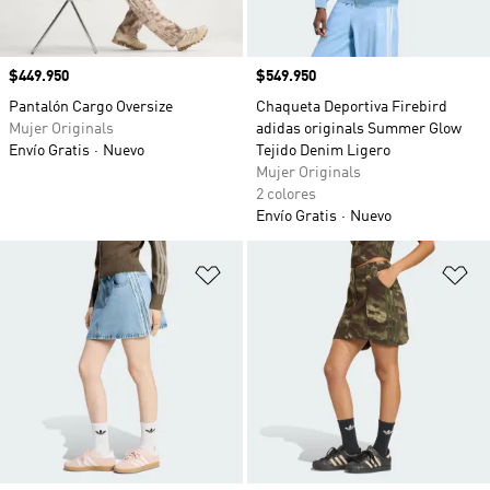
Precio
$449.950
Precio
$549.950
Pantalón Cargo Oversize
Chaqueta Deportiva Firebird
Mujer Originals
adidas originals Summer Glow
Envío Gratis
Nuevo
Tejido Denim Ligero
Mujer Originals
2 colores
Envío Gratis
Nuevo
Añadir a la lista de deseos
Añ