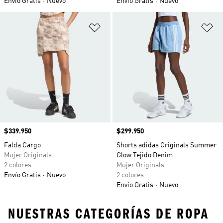
Envío Gratis
Nuevo
Envío Gratis
Nuevo
Añadir a la lista de deseos
Añ
Precio
$339.950
Precio
$299.950
Falda Cargo
Shorts adidas Originals Summer
Mujer Originals
Glow Tejido Denim
2 colores
Mujer Originals
Envío Gratis
Nuevo
2 colores
Envío Gratis
Nuevo
NUESTRAS CATEGORÍAS DE ROPA