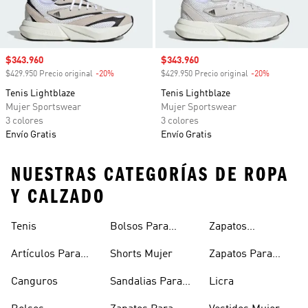
Precio de venta
$343.960
Precio de venta
$343.960
$429.950 Precio original
-20%
Descuento
$429.950 Precio original
-20%
Descuento
Tenis Lightblaze
Tenis Lightblaze
Mujer Sportswear
Mujer Sportswear
3 colores
3 colores
Envío Gratis
Envío Gratis
NUESTRAS CATEGORÍAS DE ROPA
Y CALZADO
Tenis
Bolsos Para
Zapatos
Mujer
Deportivos
Artículos Para
Shorts Mujer
Zapatos Para
Mascotas
Niñas
Canguros
Sandalias Para
Licra
Hombre