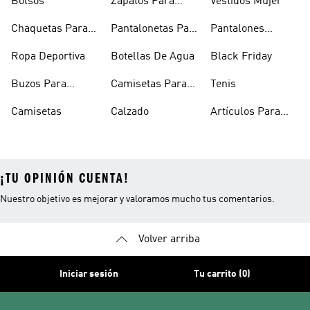
Bolsos
Zapatos Para
Vestidos Mujer
Hombre
Chaquetas Para
Pantalonetas Para
Pantalones
Mujer
Hombre
Hombre
Ropa Deportiva
Botellas De Agua
Black Friday
Buzos Para
Camisetas Para
Tenis
Hombre
Hombre
Camisetas
Calzado
Artículos Para
Mascotas
¡TU OPINIÓN CUENTA!
Nuestro objetivo es mejorar y valoramos mucho tus comentarios.
Volver arriba
Iniciar sesión
Tu carrito (0)