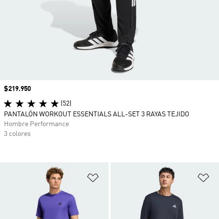
Precio
$219.950
(52)
PANTALÓN WORKOUT ESSENTIALS ALL-SET 3 RAYAS TEJIDO
Hombre Performance
3 colores
Añadir a la lista de deseos
Añ