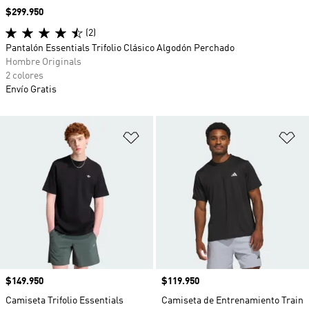
Precio
$299.950
(2)
Pantalón Essentials Trifolio Clásico Algodón Perchado
Hombre Originals
2 colores
Envío Gratis
Añadir a la lista de deseos
Añ
Precio
$149.950
Precio
$119.950
Camiseta Trifolio Essentials
Camiseta de Entrenamiento Train