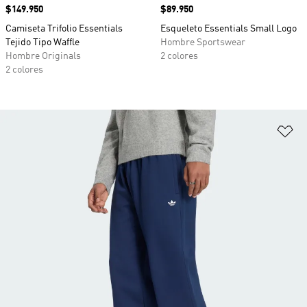
Precio
$149.950
Precio
$89.950
Camiseta Trifolio Essentials
Esqueleto Essentials Small Logo
Tejido Tipo Waffle
Hombre Sportswear
Hombre Originals
2 colores
2 colores
Añ