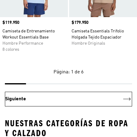
Precio
$119.950
Precio
$179.950
Camiseta de Entrenamiento
Camiseta Essentials Trifolio
Workout Essentials Base
Holgada Tejido Espaciador
Hombre Performance
Hombre Originals
8 colores
Página: 1 de 6
Siguiente
NUESTRAS CATEGORÍAS DE ROPA
Y CALZADO