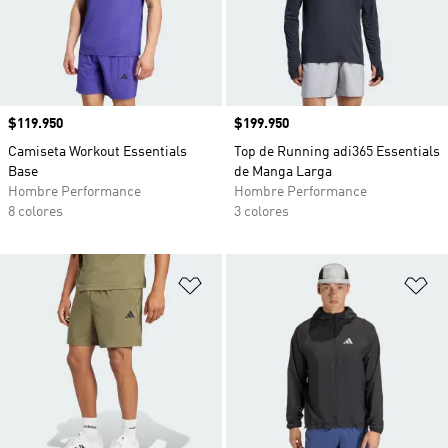
Precio
$119.950
Precio
$199.950
Camiseta Workout Essentials
Top de Running adi365 Essentials
Base
de Manga Larga
Hombre Performance
Hombre Performance
8 colores
3 colores
Añadir a la lista de deseos
Añ