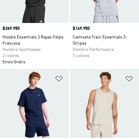
Precio
$269.950
Precio
$149.950
Hoodie Essentials 3 Rayas Felpa
Camiseta Train Essentials 3-
Francesa
Stripes
Hombre Sportswear
Hombre Performance
2 colores
5 colores
Envío Gratis
Añadir a la lista de deseos
Añ