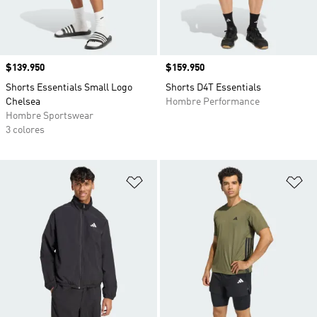
Precio
$139.950
Precio
$159.950
Shorts Essentials Small Logo
Shorts D4T Essentials
Chelsea
Hombre Performance
Hombre Sportswear
3 colores
Añadir a la lista de deseos
Añ