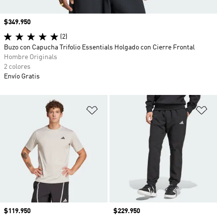
Precio
$349.950
(2)
Buzo con Capucha Trifolio Essentials Holgado con Cierre Frontal
Hombre Originals
2 colores
Envío Gratis
Añadir a la lista de deseos
Añ
Precio
$119.950
Precio
$229.950