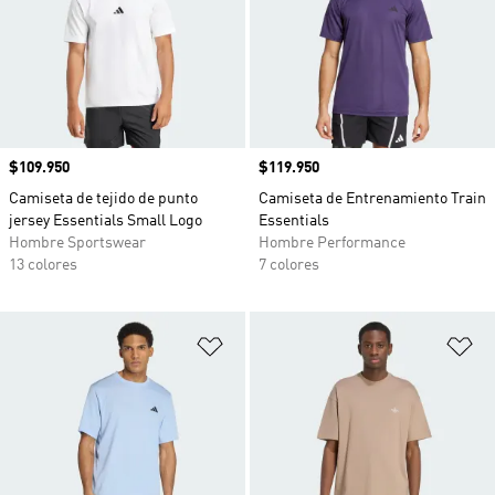
Precio
$109.950
Precio
$119.950
Camiseta de tejido de punto
Camiseta de Entrenamiento Train
jersey Essentials Small Logo
Essentials
Hombre Sportswear
Hombre Performance
13 colores
7 colores
Añadir a la lista de deseos
Añ