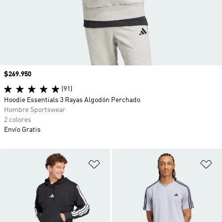
Precio
$269.950
(91)
Hoodie Essentials 3 Rayas Algodón Perchado
Hombre Sportswear
2 colores
Envío Gratis
Añadir a la lista de deseos
Añ