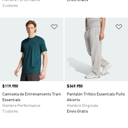
Hombre Performance
Envío Gratis
3 colores
Añadir a la lista de deseos
Añ
Precio
$119.950
Precio
$349.950
Camiseta de Entrenamiento Train
Pantalón Trifolio Essentials Puño
Essentials
Abierto
Hombre Performance
Hombre Originals
7 colores
Envío Gratis