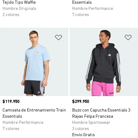
Tejido Tipo Waffle
Essentials
Hombre Originals
Hombre Performance
2 colores
7 colores
Añadir a la lista de deseos
Añ
Precio
$119.950
Precio
$299.950
Camiseta de Entrenamiento Train
Buzo con Capucha Essentials 3
Essentials
Rayas Felpa Francesa
Hombre Performance
Hombre Sportswear
7 colores
3 colores
Envío Gratis