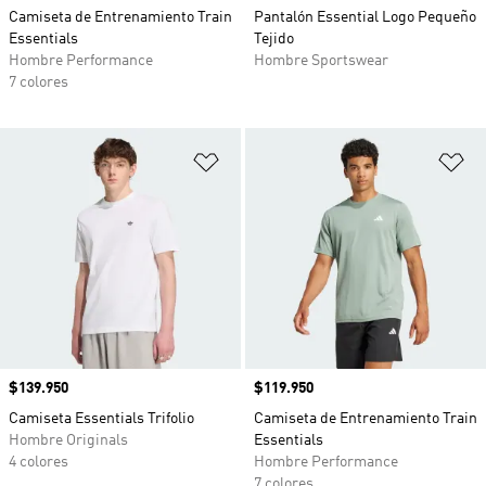
Camiseta de Entrenamiento Train
Pantalón Essential Logo Pequeño
Essentials
Tejido
Hombre Performance
Hombre Sportswear
7 colores
Añadir a la lista de deseos
Añ
Precio
$139.950
Precio
$119.950
Camiseta Essentials Trifolio
Camiseta de Entrenamiento Train
Hombre Originals
Essentials
4 colores
Hombre Performance
7 colores