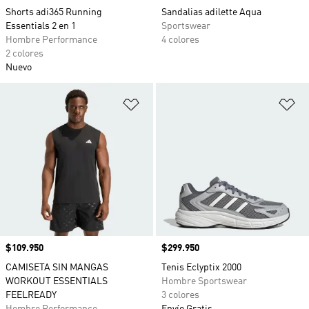
Shorts adi365 Running
Sandalias adilette Aqua
Essentials 2 en 1
Sportswear
Hombre Performance
4 colores
2 colores
Nuevo
Añadir a la lista de deseos
Añ
Precio
$109.950
Precio
$299.950
CAMISETA SIN MANGAS
Tenis Eclyptix 2000
WORKOUT ESSENTIALS
Hombre Sportswear
FEELREADY
3 colores