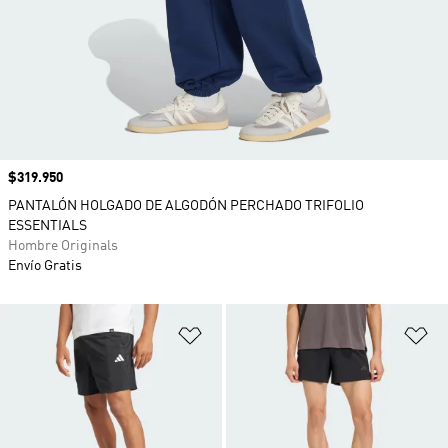
Precio
$319.950
PANTALÓN HOLGADO DE ALGODÓN PERCHADO TRIFOLIO
ESSENTIALS
Hombre Originals
Envío Gratis
Añadir a la lista de deseos
Añ