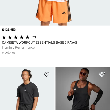
Precio
$139.950
(52)
CAMISETA WORKOUT ESSENTIALS BASE 3 RAYAS
Hombre Performance
6 colores
Añadir a la lista de deseos
Añ