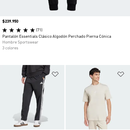
Precio
$239.950
(71)
Pantalón Essentials Clásico Algodón Perchado Pierna Cónica
Hombre Sportswear
3 colores
Añadir a la lista de deseos
Añ