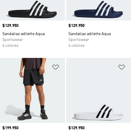
Precio
$129.950
Precio
$129.950
Sandalias adilette Aqua
Sandalias adilette Aqua
Sportswear
Sportswear
4 colores
4 colores
Añadir a la lista de deseos
Añ
Precio
$199.950
Precio
$129.950