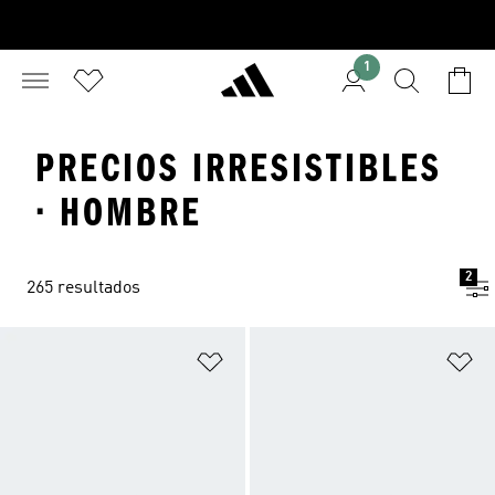
1
PRECIOS IRRESISTIBLES
· HOMBRE
2
265 resultados
Añadir a la lista de deseos
Añ