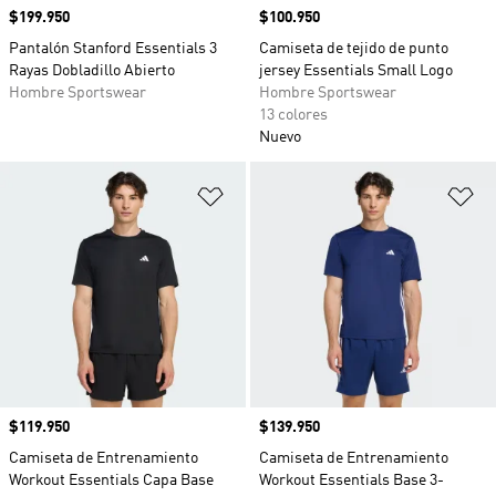
Precio
$199.950
Precio
$100.950
Pantalón Stanford Essentials 3
Camiseta de tejido de punto
Rayas Dobladillo Abierto
jersey Essentials Small Logo
Hombre Sportswear
Hombre Sportswear
13 colores
Nuevo
Añadir a la lista de deseos
Añ
Precio
$119.950
Precio
$139.950
Camiseta de Entrenamiento
Camiseta de Entrenamiento
Workout Essentials Capa Base
Workout Essentials Base 3-