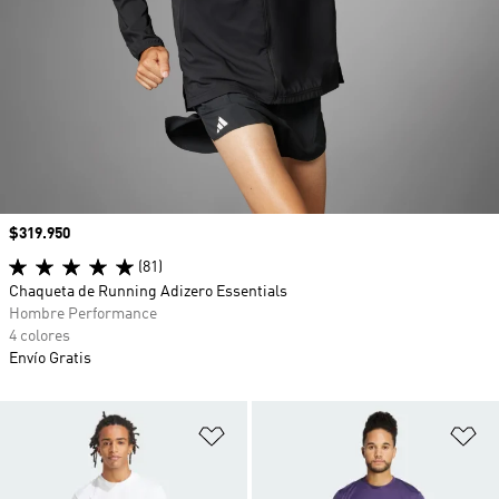
Precio
$319.950
(81)
Chaqueta de Running Adizero Essentials
Hombre Performance
4 colores
Envío Gratis
Añadir a la lista de deseos
Añ