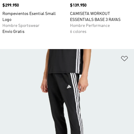
Precio
$299.950
Precio
$139.950
Rompevientos Esential Small
CAMISETA WORKOUT
Logo
ESSENTIALS BASE 3 RAYAS
Hombre Sportswear
Hombre Performance
Envío Gratis
6 colores
Añ