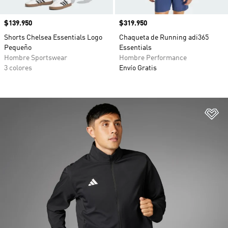
Precio
$139.950
Precio
$319.950
Shorts Chelsea Essentials Logo
Chaqueta de Running adi365
Pequeño
Essentials
Hombre Sportswear
Hombre Performance
3 colores
Envío Gratis
Añ