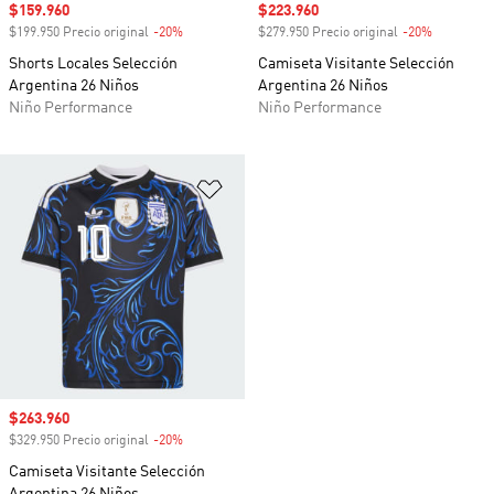
Precio de venta
$159.960
Precio de venta
$223.960
$199.950 Precio original
-20%
Descuento
$279.950 Precio original
-20%
Descuento
Shorts Locales Selección
Camiseta Visitante Selección
Argentina 26 Niños
Argentina 26 Niños
Niño Performance
Niño Performance
Añadir a la lista de deseos
Precio de venta
$263.960
$329.950 Precio original
-20%
Descuento
Camiseta Visitante Selección