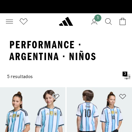
1
PERFORMANCE ·
ARGENTINA · NIÑOS
3
5 resultados
Añadir a la lista de deseos
Añ