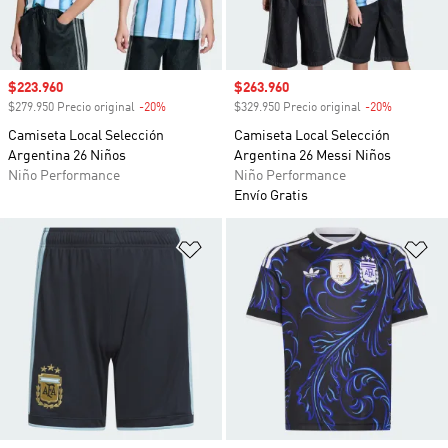
Precio de venta
$223.960
Precio de venta
$263.960
$279.950 Precio original
-20%
Descuento
$329.950 Precio original
-20%
Descuento
Camiseta Local Selección
Camiseta Local Selección
Argentina 26 Niños
Argentina 26 Messi Niños
Niño Performance
Niño Performance
Envío Gratis
Añadir a la lista de deseos
Añ