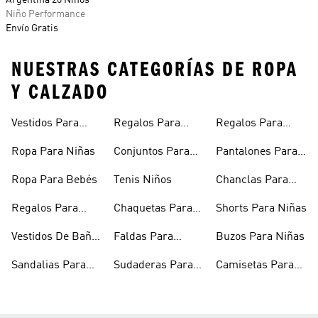
Argentina 26 Niños
Niño Performance
Envío Gratis
NUESTRAS CATEGORÍAS DE ROPA
Y CALZADO
Vestidos Para
Regalos Para
Regalos Para
Niñas
Bebés
Adolescentes
Ropa Para Niñas
Conjuntos Para
Pantalones Para
Niñas
Niñas
Ropa Para Bebés
Tenis Niños
Chanclas Para
Niñas
Regalos Para
Chaquetas Para
Shorts Para Niñas
Niñas
Niñas
Vestidos De Baño
Faldas Para
Buzos Para Niñas
Para Niñas
Niñas
Sandalias Para
Sudaderas Para
Camisetas Para
Niñas
Niñas
Niñas