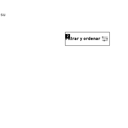
 su
2
Filtrar y ordenar