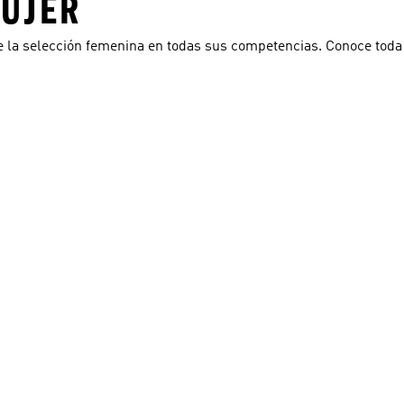
MUJER
e la selección femenina en todas sus competencias. Conoce toda
sta de deseos