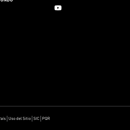
MUNDO
País
Uso del Sitio
SIC
PQR