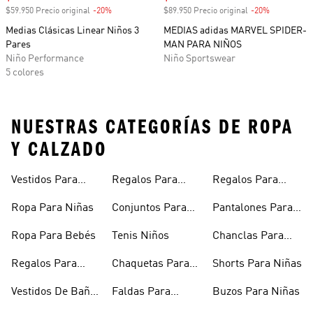
$59.950 Precio original
-20%
Descuento
$89.950 Precio original
-20%
Descuento
Medias Clásicas Linear Niños 3
MEDIAS adidas MARVEL SPIDER-
Pares
MAN PARA NIÑOS
Niño Performance
Niño Sportswear
5 colores
NUESTRAS CATEGORÍAS DE ROPA
Y CALZADO
Vestidos Para
Regalos Para
Regalos Para
Niñas
Bebés
Adolescentes
Ropa Para Niñas
Conjuntos Para
Pantalones Para
Niñas
Niñas
Ropa Para Bebés
Tenis Niños
Chanclas Para
Niñas
Regalos Para
Chaquetas Para
Shorts Para Niñas
Niñas
Niñas
Vestidos De Baño
Faldas Para
Buzos Para Niñas
Para Niñas
Niñas