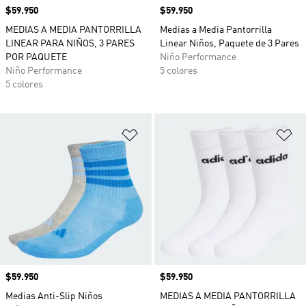
Precio
$59.950
Precio
$59.950
MEDIAS A MEDIA PANTORRILLA
Medias a Media Pantorrilla
LINEAR PARA NIÑOS, 3 PARES
Linear Niños, Paquete de 3 Pares
POR PAQUETE
Niño Performance
Niño Performance
5 colores
5 colores
Añadir a la lista de deseos
Añ
Precio
$59.950
Precio
$59.950
Medias Anti-Slip Niños
MEDIAS A MEDIA PANTORRILLA