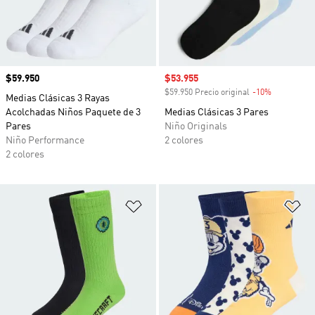
Precio
$59.950
Precio de venta
$53.955
$59.950 Precio original
-10%
Descuento
Medias Clásicas 3 Rayas
Acolchadas Niños Paquete de 3
Medias Clásicas 3 Pares
Pares
Niño Originals
Niño Performance
2 colores
2 colores
Añadir a la lista de deseos
Añ