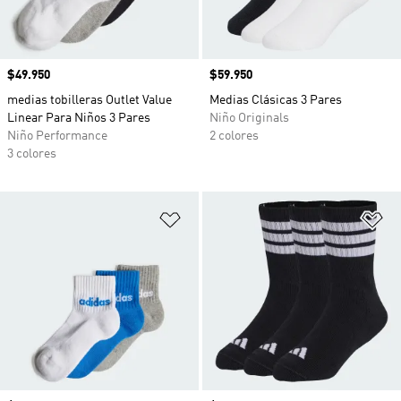
Precio
$49.950
Precio
$59.950
medias tobilleras Outlet Value
Medias Clásicas 3 Pares
Linear Para Niños 3 Pares
Niño Originals
Niño Performance
2 colores
3 colores
Añadir a la lista de deseos
Añ