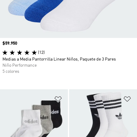
Precio
$59.950
(12)
Medias a Media Pantorrilla Linear Niños, Paquete de 3 Pares
Niño Performance
5 colores
Añadir a la lista de deseos
Añ