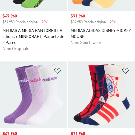
Precio de venta
$47.960
Precio de venta
$71.960
$59.950 Precio original
-20%
Descuento
$89.950 Precio original
-20%
Descuento
MEDIAS A MEDIA PANTORRILLA
MEDIAS ADIDAS DISNEY MICKEY
adidas x MINECRAFT, Paquete de
MOUSE
2 Pares
Niño Sportswear
Niño Originals
Añadir a la lista de deseos
Añ
Precio de venta
$47.960
Precio de venta
$71.960