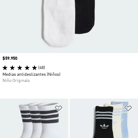
Precio
$59.950
(48)
Medias antideslizantes (Niños)
Niño Originals
Añadir a la lista de deseos
Añ