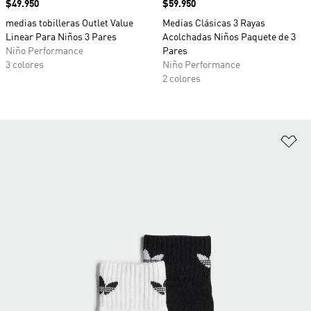
Precio
$49.950
Precio
$59.950
medias tobilleras Outlet Value
Medias Clásicas 3 Rayas
Linear Para Niños 3 Pares
Acolchadas Niños Paquete de 3
Niño Performance
Pares
3 colores
Niño Performance
2 colores
Añ