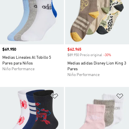
Precio
$69.950
Precio de venta
$62.965
$89.950 Precio original
-30%
Descuento
Medias Lineales Al Tobillo 5
Pares para Niños
Medias adidas Disney Lion King 3
Niño Performance
Pares
Niño Performance
Añadir a la lista de deseos
Añ