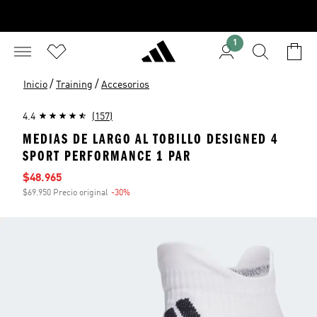
1
/
/
Inicio
Training
Accesorios
4.4
(157)
MEDIAS DE LARGO AL TOBILLO DESIGNED 4
SPORT PERFORMANCE 1 PAR
Precio de venta
$48.965
$69.950 Precio original
-30%
Descuento