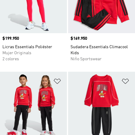
Precio
$199.950
Precio
$169.950
Licras Essentials Poliéster
Sudadera Essentials Climacool
Mujer Originals
Kids
2 colores
Niño Sportswear
Añadir a la lista de deseos
Añ