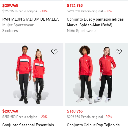
Precio de venta
$209.965
Precio de venta
$174.965
$299.950 Precio original
-30%
Descuento
$249.950 Precio original
-30%
Descuento
PANTALÓN STADIUM DE MALLA
Conjunto Buzo y pantalón adidas
Mujer Sportswear
Marvel Spider-Man (Bebé)
3 colores
Niño Sportswear
Añadir a la lista de deseos
Añ
Precio de venta
$207.960
Precio de venta
$160.965
$259.950 Precio original
-20%
Descuento
$229.950 Precio original
-30%
Descuento
Conjunto Seasonal Essentials
Conjunto Colour Pop Tejido de