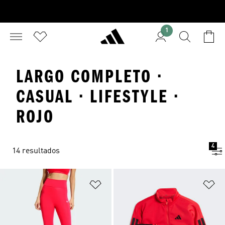
1
LARGO COMPLETO ·
CASUAL · LIFESTYLE ·
ROJO
4
14 resultados
Añadir a la lista de deseos
Añ