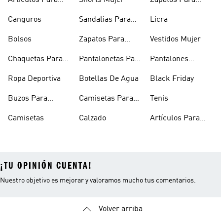
Artículos Para
Shorts Mujer
Zapatos Para
Mascotas
Niñas
Canguros
Sandalias Para
Licra
Hombre
Bolsos
Zapatos Para
Vestidos Mujer
Hombre
Chaquetas Para
Pantalonetas Para
Pantalones
Mujer
Hombre
Hombre
Ropa Deportiva
Botellas De Agua
Black Friday
Buzos Para
Camisetas Para
Tenis
Hombre
Hombre
Camisetas
Calzado
Artículos Para
Mascotas
¡TU OPINIÓN CUENTA!
Nuestro objetivo es mejorar y valoramos mucho tus comentarios.
Volver arriba