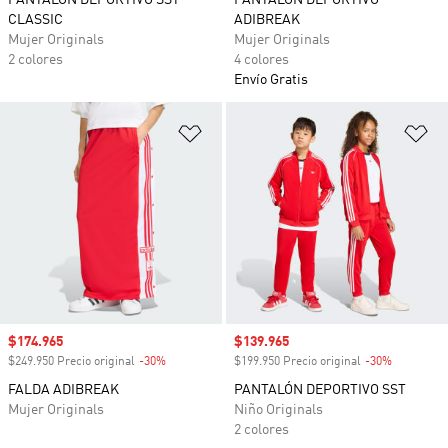
PANTALÓN DEPORTIVO SST
PANTALÓN DEPORTIVO
CLASSIC
ADIBREAK
Mujer Originals
Mujer Originals
2 colores
4 colores
Envío Gratis
Añadir a la lista de deseos
Añ
Precio de venta
$174.965
Precio de venta
$139.965
$249.950 Precio original
-30%
Descuento
$199.950 Precio original
-30%
Descuento
FALDA ADIBREAK
PANTALÓN DEPORTIVO SST
Mujer Originals
Niño Originals
2 colores