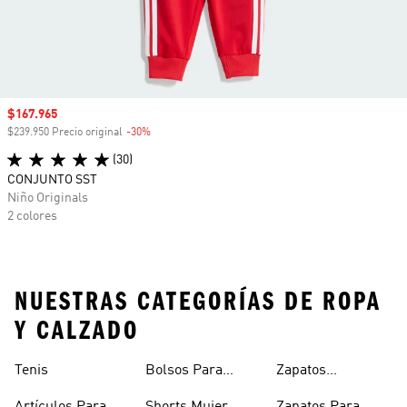
Precio de venta
$167.965
$239.950 Precio original
-30%
Descuento
(30)
CONJUNTO SST
Niño Originals
2 colores
NUESTRAS CATEGORÍAS DE ROPA
Y CALZADO
Tenis
Bolsos Para
Zapatos
Mujer
Deportivos