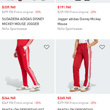
Precio de venta
$239.960
Precio de venta
$191.960
$299.950 Precio original
-20%
Descuento
$239.950 Precio original
-20%
Descuento
SUDADERA ADIDAS DISNEY
Jogger adidas Disney Mickey
MICKEY MOUSE JOGGER
Mouse
Niño Sportswear
Niño Sportswear
Añadir a la lista de deseos
Añ
Precio de venta
$244.965
Precio de venta
$265.965
$349.950 Precio original
-30%
Descuento
$379.950 Precio original
-30%
Descuento