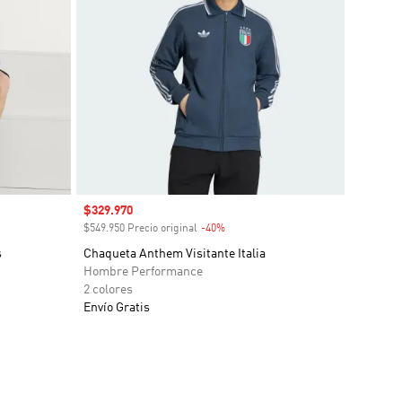
Precio de venta
$329.970
o
$549.950 Precio original
-40%
Descuento
s
Chaqueta Anthem Visitante Italia
Hombre Performance
2 colores
Envío Gratis