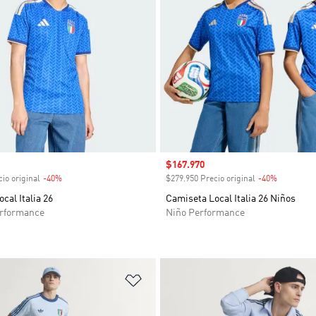
venta
Precio de venta
$167.970
io original
-40%
Descuento
$279.950 Precio original
-40%
Descuent
cal Italia 26
Camiseta Local Italia 26 Niños
rformance
Niño Performance
sta de deseos
Añadir a la lista de deseos