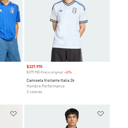
Precio de venta
$227.970
o
$379.950 Precio original
-40%
Descuento
Camiseta Visitante Italia 26
Hombre Performance
2 colores
Añadir a la lista de deseos
Añadir a la