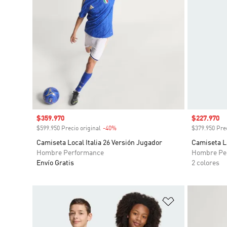
Precio de venta
$359.970
Precio de 
$227.970
$599.950 Precio original
-40%
Descuento
$379.950 Prec
Camiseta Local Italia 26 Versión Jugador
Camiseta Lo
Hombre Performance
Hombre Pe
Envío Gratis
2 colores
Añadir a la li