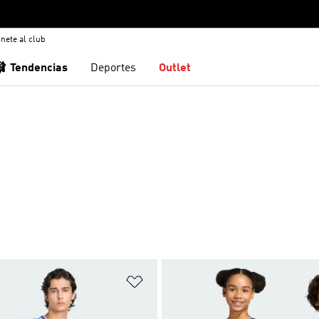
nete al club
🩰 Tendencias
Deportes
Outlet
sta de deseos
Añadir a la lista de deseos