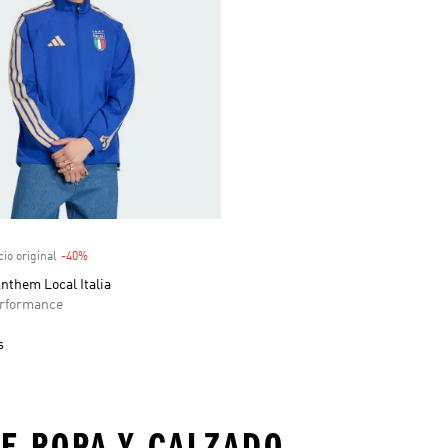
venta
io original
-40%
Descuento
nthem Local Italia
rformance
s
E ROPA Y CALZADO