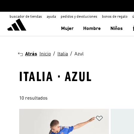
buscador de tiendas
ayuda
pedidos y devoluciones
bonos de regalo
ú
Mujer
Hombre
Niños
Atrás
Inicio
Italia
Azul
ITALIA · AZUL
10 resultados
Añadir a la li