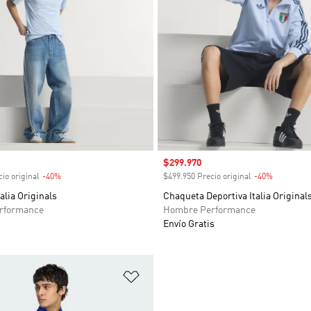
venta
Precio de venta
$299.970
io original
-40%
Descuento
$499.950 Precio original
-40%
Descuent
alia Originals
Chaqueta Deportiva Italia Original
rformance
Hombre Performance
Envío Gratis
sta de deseos
Añadir a la lista de deseos