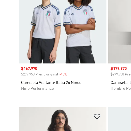
Precio de venta
$167.970
Precio de 
$179.970
$279.950 Precio original
-40%
Descuento
$299.950 Prec
Camiseta Visitante Italia 26 Niños
Camiseta It
Niño Performance
Hombre Pe
Añadir a la li