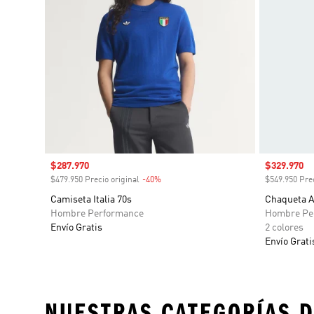
Precio de venta
$287.970
Precio de 
$329.970
$479.950 Precio original
-40%
Descuento
$549.950 Prec
Camiseta Italia 70s
Chaqueta A
Hombre Performance
Hombre Pe
Envío Gratis
2 colores
Envío Grati
NUESTRAS CATEGORÍAS D