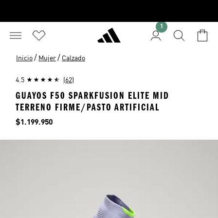
1
/
/
Inicio
Mujer
Calzado
4.5
(62)
GUAYOS F50 SPARKFUSION ELITE MID
TERRENO FIRME/PASTO ARTIFICIAL
Precio
$1.199.950