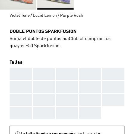
Violet Tone / Lucid Lemon / Purple Rush
DOBLE PUNTOS SPARKFUSION
Suma el doble de puntos adiClub al comprar los
guayos F50 Sparkfusion.
Tallas
AAA
AAA
AAA
AAA
AAA
AAA
AAA
AAA
AAA
AAA
AAA
AAA
AAA
AAA
AAA
AAA
AAA
AAA
AAA
La talla tiende a ser pequeña.
En base a las