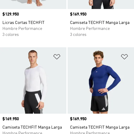
Precio
$129.950
Precio
$169.950
Licras Cortas TECHFIT
Camiseta TECHFIT Manga Larga
Hombre Performance
Hombre Performance
3 colores
3 colores
Añadir a la lista de deseos
Añ
Precio
$169.950
Precio
$169.950
Camiseta TECHFIT Manga Larga
Camiseta TECHFIT Manga Larga
Hombre Performance
Hombre Performance