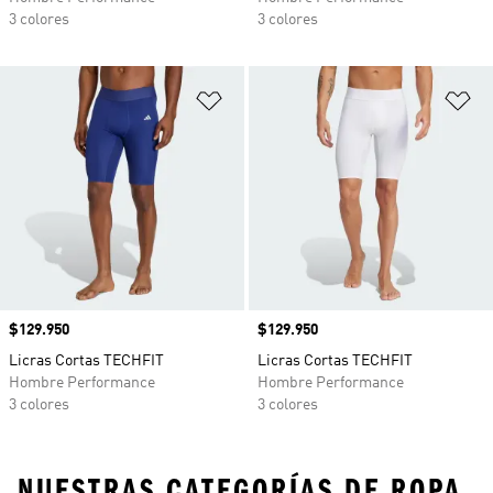
3 colores
3 colores
Añadir a la lista de deseos
Añ
Precio
$129.950
Precio
$129.950
Licras Cortas TECHFIT
Licras Cortas TECHFIT
Hombre Performance
Hombre Performance
3 colores
3 colores
NUESTRAS CATEGORÍAS DE ROPA