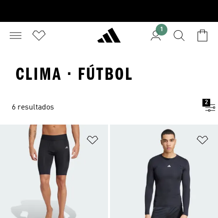
1
CLIMA · FÚTBOL
2
6 resultados
Añadir a la lista de deseos
Añ