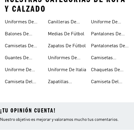
Y CALZADO
Uniformes De
Canilleras De
Uniforme De
Fútbol
Fútbol
Mexico
Balones De
Medias De Fútbol
Pantalones De
Fútbol
Fútbol
Camisetas De
Zapatos De Fútbol
Pantalonetas De
Fútbol
Fútbol
Guantes De
Uniformes De
Camisetas
Arquero
Fútbol Mujer
Negras De Fútbol
Uniforme De
Uniforme De Italia
Chaquetas De
Argentina
Fútbol
Camiseta Del
Zapatillas
Camiseta Del
Junior
Microfútbol
Medellín
¡TU OPINIÓN CUENTA!
Nuestro objetivo es mejorar y valoramos mucho tus comentarios.