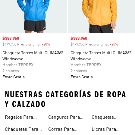
Precio de venta
$383.960
Precio de venta
$383.960
$479.950 Precio original
-20%
Descuento
$479.950 Precio original
-20%
Descuento
Chaqueta Terrex Multi CLIMA365
Chaqueta Terrex Multi CLIMA365
Windweave
Windweave
Hombre TERREX
Hombre TERREX
2 colores
2 colores
Envío Gratis
Envío Gratis
NUESTRAS CATEGORÍAS DE ROPA
Y CALZADO
Regalos Para
Canguros Para
Chaquetas
Hombres
Hombre
Impermeables
Chaquetas Para
Gorras Para
Licras Para
Hombre