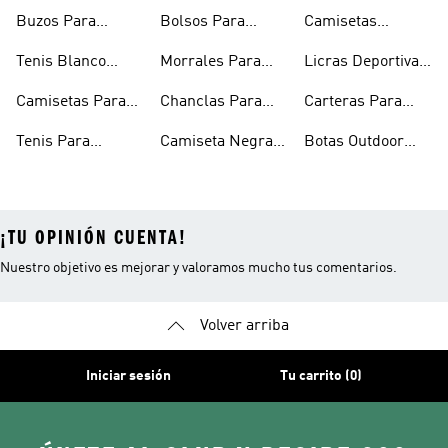
Hombre
Hombres
Hombre
Buzos Para
Bolsos Para
Camisetas
Hombre
Hombre
Esqueleto
Tenis Blanco
Morrales Para
Licras Deportivas
Hombre
Hombre
Hombre
Para Hombre
Camisetas Para
Chanclas Para
Carteras Para
Hombre
Hombre
Hombre
Tenis Para
Camiseta Negra
Botas Outdoor
Hombre
Hombre
Hombre
¡TU OPINIÓN CUENTA!
Nuestro objetivo es mejorar y valoramos mucho tus comentarios.
Volver arriba
Iniciar sesión
Tu carrito (0)