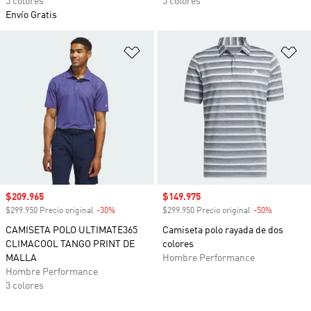
5 colores
5 colores
Envío Gratis
Añadir a la lista de deseos
Añ
Precio de venta
$209.965
Precio de venta
$149.975
$299.950 Precio original
-30%
Descuento
$299.950 Precio original
-50%
Descuento
CAMISETA POLO ULTIMATE365
Camiseta polo rayada de dos
CLIMACOOL TANGO PRINT DE
colores
MALLA
Hombre Performance
Hombre Performance
3 colores