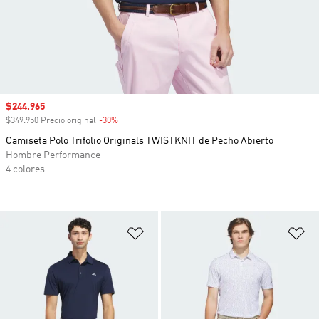
Precio de venta
$244.965
$349.950 Precio original
-30%
Descuento
Camiseta Polo Trifolio Originals TWISTKNIT de Pecho Abierto
Hombre Performance
4 colores
Añadir a la lista de deseos
Añ