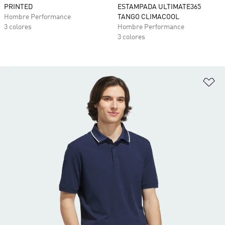
PRINTED
ESTAMPADA ULTIMATE365
Hombre Performance
TANGO CLIMACOOL
3 colores
Hombre Performance
3 colores
Añ