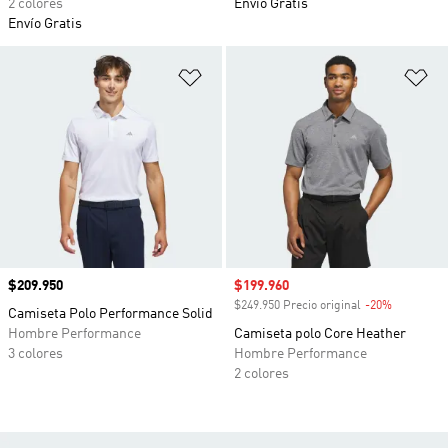
2 colores
Envío Gratis
Envío Gratis
Añadir a la lista de deseos
Añ
Precio
$209.950
Precio de venta
$199.960
$249.950 Precio original
-20%
Descuento
Camiseta Polo Performance Solid
Hombre Performance
Camiseta polo Core Heather
3 colores
Hombre Performance
2 colores