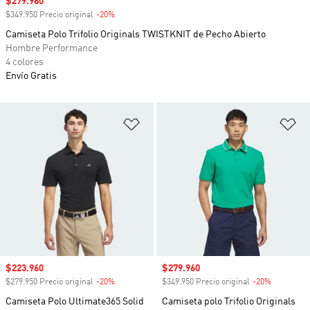
Precio de venta
$279.960
$349.950 Precio original
-20%
Descuento
Camiseta Polo Trifolio Originals TWISTKNIT de Pecho Abierto
Hombre Performance
4 colores
Envío Gratis
Añadir a la lista de deseos
Añ
Precio de venta
$223.960
Precio de venta
$279.960
$279.950 Precio original
-20%
Descuento
$349.950 Precio original
-20%
Descuento
Camiseta Polo Ultimate365 Solid
Camiseta polo Trifolio Originals