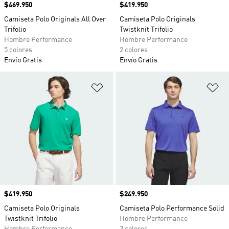
Precio
$469.950
Precio
$419.950
Camiseta Polo Originals All Over
Camiseta Polo Originals
Trifolio
Twistknit Trifolio
Hombre Performance
Hombre Performance
5 colores
2 colores
Envío Gratis
Envío Gratis
Añadir a la lista de deseos
Añ
Precio
$419.950
Precio
$249.950
Camiseta Polo Originals
Camiseta Polo Performance Solid
Twistknit Trifolio
Hombre Performance