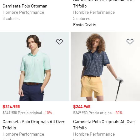
Camiseta Polo Originals All Over
Camiseta Polo Ottoman
Trifolio
Hombre Performance
Hombre Performance
3 colores
5 colores
Envío Gratis
Añadir a la lista de deseos
Añ
Precio de venta
$314.955
Precio de venta
$244.965
$349.950 Precio original
-10%
Descuento
$349.950 Precio original
-30%
Descuento
Camiseta Polo Originals All Over
Camiseta Polo Originals All Over
Trifolio
Trifolio
Hombre Performance
Hombre Performance