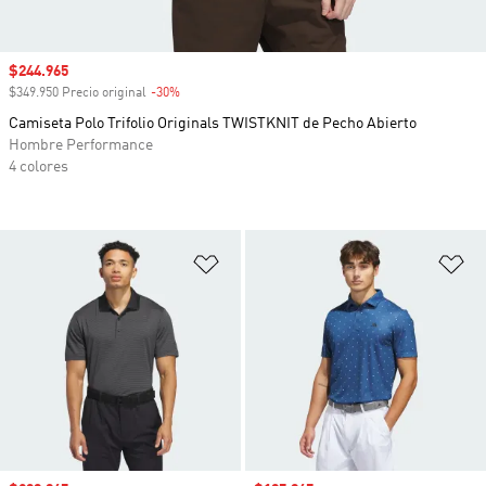
Precio de venta
$244.965
$349.950 Precio original
-30%
Descuento
Camiseta Polo Trifolio Originals TWISTKNIT de Pecho Abierto
Hombre Performance
4 colores
Añadir a la lista de deseos
Añ