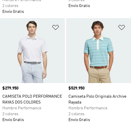
Hombre Performance
3 colores
2 colores
Envío Gratis
Envío Gratis
Añadir a la lista de deseos
Añ
Precio
$279.950
Precio
$529.950
CAMISETA POLO PERFORMANCE
Camiseta Polo Originals Archive
RAYAS DOS COLORES
Rayada
Hombre Performance
Hombre Performance
2 colores
2 colores
Envío Gratis
Envío Gratis