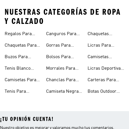
NUESTRAS CATEGORÍAS DE ROPA
Y CALZADO
Regalos Para
Canguros Para
Chaquetas
Hombres
Hombre
Impermeables
Chaquetas Para
Gorras Para
Licras Para
Hombre
Hombre
Hombres
Hombre
Buzos Para
Bolsos Para
Camisetas
Hombre
Hombre
Esqueleto
Tenis Blanco
Morrales Para
Licras Deportivas
Hombre
Hombre
Hombre
Para Hombre
Camisetas Para
Chanclas Para
Carteras Para
Hombre
Hombre
Hombre
Tenis Para
Camiseta Negra
Botas Outdoor
Hombre
Hombre
Hombre
¡TU OPINIÓN CUENTA!
Nuestro objetivo es mejorar y valoramos mucho tus comentarios.