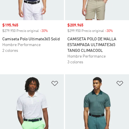
Precio de venta
$195.965
Precio de venta
$209.965
$279.950 Precio original
-30%
Descuento
$299.950 Precio original
-30%
Descuento
Camiseta Polo Ultimate365 Solid
CAMISETA POLO DE MALLA
Hombre Performance
ESTAMPADA ULTIMATE365
2 colores
TANGO CLIMACOOL
Hombre Performance
3 colores
Añadir a la lista de deseos
Añ