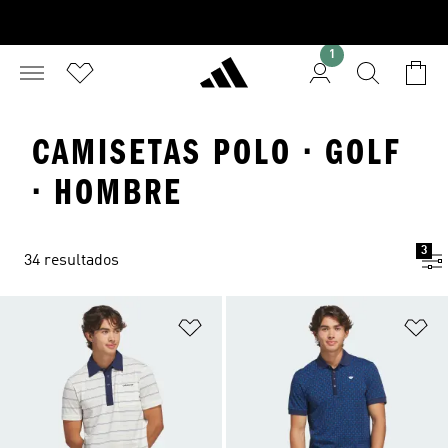
1
CAMISETAS POLO · GOLF
· HOMBRE
3
34 resultados
Añadir a la lista de deseos
Añ