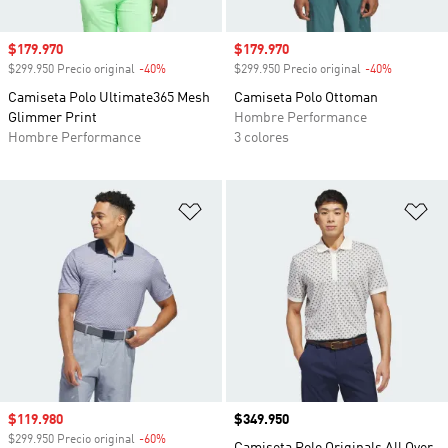
Precio de venta
$179.970
Precio de venta
$179.970
$299.950 Precio original
-40%
Descuento
$299.950 Precio original
-40%
Descuento
Camiseta Polo Ultimate365 Mesh
Camiseta Polo Ottoman
Glimmer Print
Hombre Performance
Hombre Performance
3 colores
Añadir a la lista de deseos
Añ
Precio de venta
$119.980
Precio
$349.950
$299.950 Precio original
-60%
Descuento