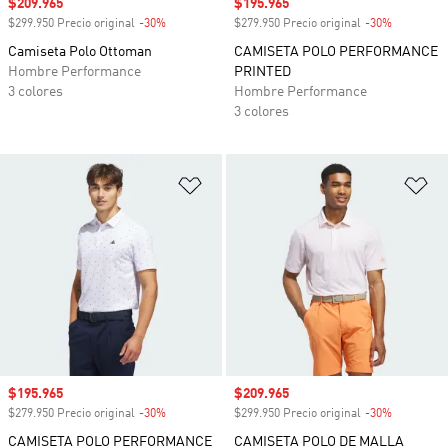
Precio de venta
$209.965
Precio de venta
$195.965
$299.950 Precio original
-30%
Descuento
$279.950 Precio original
-30%
Descuento
Camiseta Polo Ottoman
CAMISETA POLO PERFORMANCE
Hombre Performance
PRINTED
3 colores
Hombre Performance
3 colores
Añadir a la lista de deseos
Añ
Precio de venta
$195.965
Precio de venta
$209.965
$279.950 Precio original
-30%
Descuento
$299.950 Precio original
-30%
Descuento
CAMISETA POLO PERFORMANCE
CAMISETA POLO DE MALLA