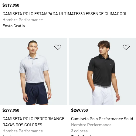
Precio
$319.950
CAMISETA POLO ESTAMPADA ULTIMATE365 ESSENCE CLIMACOOL
Hombre Performance
Envío Gratis
Añadir a la lista de deseos
Añ
Precio
$279.950
Precio
$249.950
CAMISETA POLO PERFORMANCE
Camiseta Polo Performance Solid
RAYAS DOS COLORES
Hombre Performance
Hombre Performance
3 colores