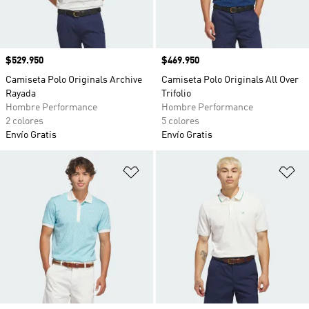
Precio
$529.950
Precio
$469.950
Camiseta Polo Originals Archive
Camiseta Polo Originals All Over
Rayada
Trifolio
Hombre Performance
Hombre Performance
2 colores
5 colores
Envío Gratis
Envío Gratis
Añadir a la lista de deseos
Añ