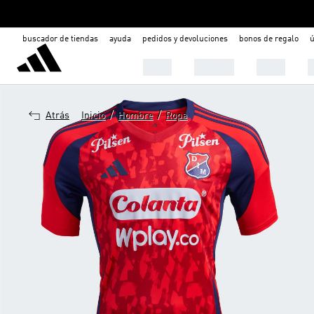
buscador de tiendas
ayuda
pedidos y devoluciones
bonos de regalo
ú
Mujer
Hombre
Niños

/
/
Atrás
Inicio
Hombre
Ropa