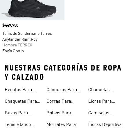
Precio
$449.950
Tenis de Senderismo Terrex
Anylander Rain.Rdy
Hombre TERREX
Envío Gratis
NUESTRAS CATEGORÍAS DE ROPA
Y CALZADO
Regalos Para
Canguros Para
Chaquetas
Hombres
Hombre
Impermeables
Chaquetas Para
Gorras Para
Licras Para
Hombre
Hombre
Hombres
Hombre
Buzos Para
Bolsos Para
Camisetas
Hombre
Hombre
Esqueleto
Tenis Blanco
Morrales Para
Licras Deportivas
Hombre