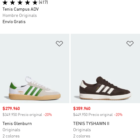
(417)
Tenis Campus ADV
Hombre Originals
Envío Gratis
Añadir a la lista de deseos
Añ
Precio de venta
$279.960
Precio de venta
$359.960
$349.950 Precio original
-20%
Descuento
$449.950 Precio original
-20%
Descuento
Tenis Glenburn
TENIS TYSHAWN II
Originals
Originals
2 colores
2 colores