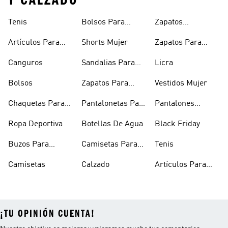
Y CALZADO
Tenis
Bolsos Para
Zapatos
Mujer
Deportivos
Artículos Para
Shorts Mujer
Zapatos Para
Mascotas
Niñas
Canguros
Sandalias Para
Licra
Hombre
Bolsos
Zapatos Para
Vestidos Mujer
Hombre
Chaquetas Para
Pantalonetas Para
Pantalones
Mujer
Hombre
Hombre
Ropa Deportiva
Botellas De Agua
Black Friday
Buzos Para
Camisetas Para
Tenis
Hombre
Hombre
Camisetas
Calzado
Artículos Para
Mascotas
¡TU OPINIÓN CUENTA!