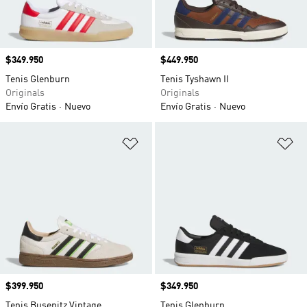
Precio
$349.950
Precio
$449.950
Tenis Glenburn
Tenis Tyshawn II
Originals
Originals
Envío Gratis
Nuevo
Envío Gratis
Nuevo
Añadir a la lista de deseos
Añ
Precio
$399.950
Precio
$349.950
Tenis Busenitz Vintage
Tenis Glenburn