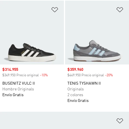
Añadir a la lista de deseos
Añ
Precio de venta
$314.955
Precio de venta
$359.960
$349.950 Precio original
-10%
Descuento
$449.950 Precio original
-20%
Descuento
BUSENITZ VULC II
TENIS TYSHAWN II
Hombre Originals
Originals
Envío Gratis
2 colores
Envío Gratis
Añ