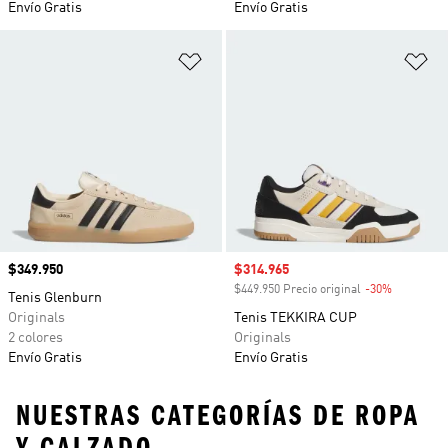
Envío Gratis
Envío Gratis
Añadir a la lista de deseos
Añ
Precio
$349.950
Precio de venta
$314.965
$449.950 Precio original
-30%
Descuento
Tenis Glenburn
Originals
Tenis TEKKIRA CUP
2 colores
Originals
Envío Gratis
Envío Gratis
NUESTRAS CATEGORÍAS DE ROPA