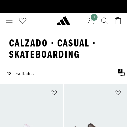
1
CALZADO · CASUAL ·
SKATEBOARDING
3
13 resultados
Añadir a la lista de deseos
Añ