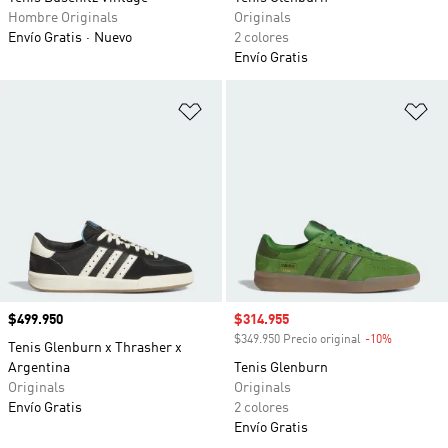
Hombre Originals
Originals
Envío Gratis
Nuevo
2 colores
Envío Gratis
Añadir a la lista de deseos
Añ
Precio
$499.950
Precio de venta
$314.955
$349.950 Precio original
-10%
Descuento
Tenis Glenburn x Thrasher x
Argentina
Tenis Glenburn
Originals
Originals
Envío Gratis
2 colores
Envío Gratis