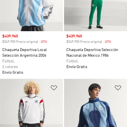
Precio de venta
$439.960
Precio de venta
$439.960
$549.950 Precio original
-20%
Descuento
$549.950 Precio original
-20%
Descuento
Chaqueta Deportiva Local
Chaqueta Deportiva Selección
Selección Argentina 2006
Nacional de México 1986
Fútbol,
Fútbol,
2 colores
Envío Gratis
Envío Gratis
Añadir a la lista de deseos
Añ