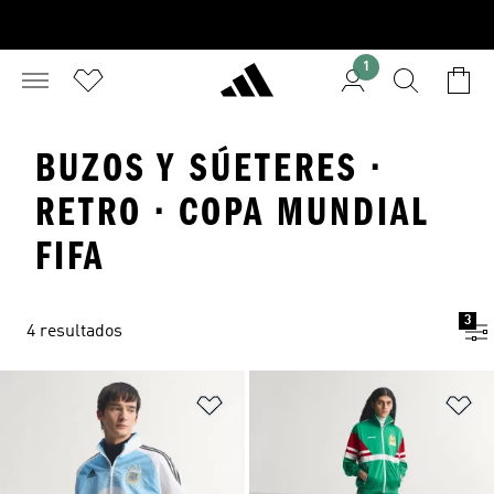
1
BUZOS Y SÚETERES ·
RETRO · COPA MUNDIAL
FIFA
3
4 resultados
Añadir a la lista de deseos
Añ