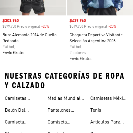
Precio de venta
$303.960
Precio de venta
$439.960
$379.950 Precio original
-20%
Descuento
$549.950 Precio original
-20%
Descuento
Buzo Alemania 2014 de Cuello
Chaqueta Deportiva Visitante
Redondo
Selección Argentina 2006
Fútbol,
Fútbol,
Envío Gratis
2 colores
Envío Gratis
NUESTRAS CATEGORÍAS DE ROPA
Y CALZADO
Fifa 2026™
Camisetas
Medias Mundial
Camisetas México
Mundial De La
Mundial 2026
2026
Copa Mundial De
Fifa 2026™
Balón Del
Pantalones
Tenis
La Fifa 2026™
Mundial 2026
Mundial 2026
Camiseta
Camiseta
Artículos Para
Visitante
Colombia Copa
Mascotas