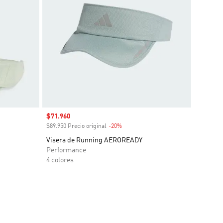
Precio de venta
$71.960
$89.950 Precio original
-20%
Descuento
Visera de Running AEROREADY
Performance
4 colores