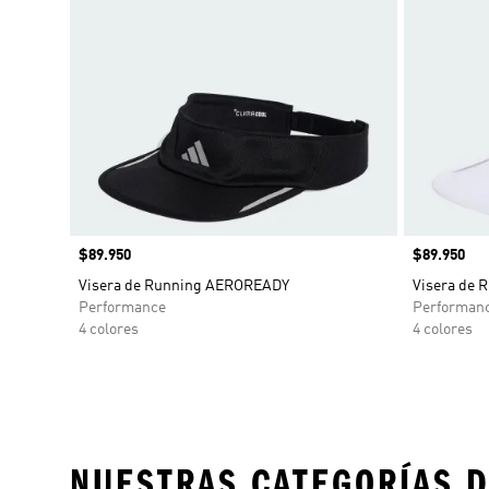
Precio
$89.950
Precio
$89.950
Visera de Running AEROREADY
Visera de
Performance
Performan
4 colores
4 colores
NUESTRAS CATEGORÍAS D