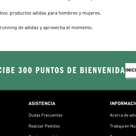
tivo: productos adidas para hombres y mujeres.
e running de adidas y aprovecha el momento.
CIBE 300 PUNTOS DE BIENVENIDA
INIC
ASISTENCIA
INFORMACI
Dudas Frecuentes
Acerca de adi
Realizar Pedidos
Trabaja en Nu