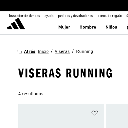
buscador de tiendas
ayuda
pedidos y devoluciones
bonos de regalo
ú
Mujer
Hombre
Niños
Atrás
Inicio
Viseras
Running
VISERAS RUNNING
4 resultados
Añadir a la li