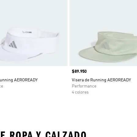
Precio
$89.950
 Running AEROREADY
Visera de Running AEROREADY
ce
Performance
4 colores
E ROPA Y CALZADO