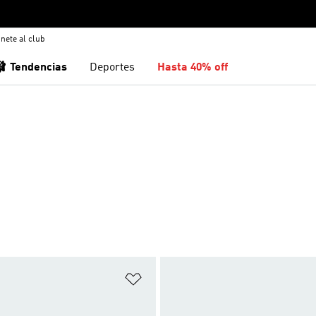
nete al club
🩰 Tendencias
Deportes
Hasta 40% off
sta de deseos
Añadir a la lista de deseos