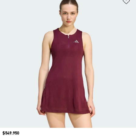
Precio
$549.950