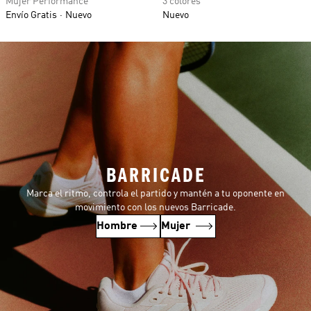
Mujer Performance
3 colores
Envío Gratis
Nuevo
Nuevo
BARRICADE
Marca el ritmo, controla el partido y mantén a tu oponente en
movimiento con los nuevos Barricade.
Hombre
Mujer