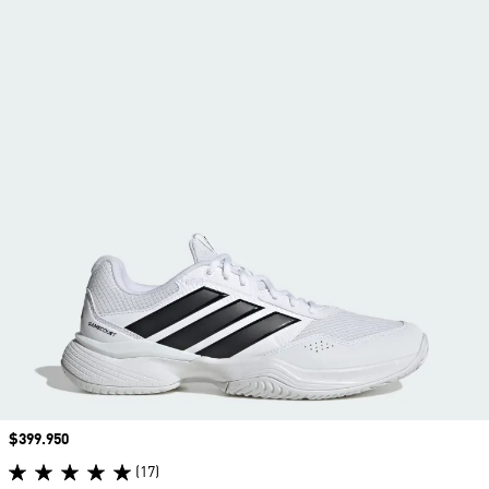
Precio
$399.950
(17)