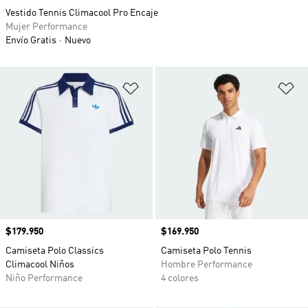
Vestido Tennis Climacool Pro Encaje
Mujer Performance
Envío Gratis
Nuevo
Añadir a la lista de deseos
Añ
Precio
$179.950
Precio
$169.950
Camiseta Polo Classics
Camiseta Polo Tennis
Climacool Niños
Hombre Performance
Niño Performance
4 colores