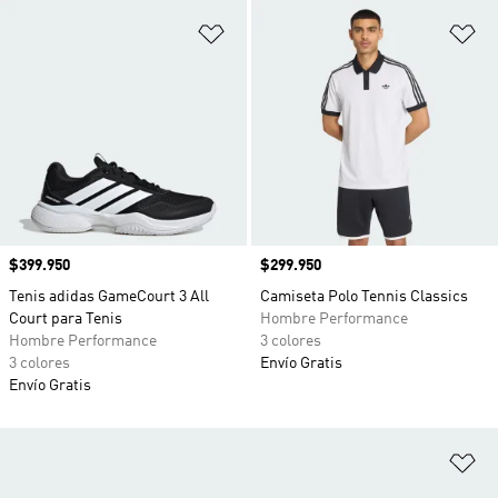
Añadir a la lista de deseos
Añ
Precio
$399.950
Precio
$299.950
Tenis adidas GameCourt 3 All
Camiseta Polo Tennis Classics
Court para Tenis
Hombre Performance
Hombre Performance
3 colores
3 colores
Envío Gratis
Envío Gratis
Añ