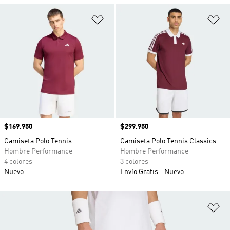
Añadir a la lista de deseos
Añ
Precio
$169.950
Precio
$299.950
Camiseta Polo Tennis
Camiseta Polo Tennis Classics
Hombre Performance
Hombre Performance
4 colores
3 colores
Nuevo
Envío Gratis
Nuevo
Añ