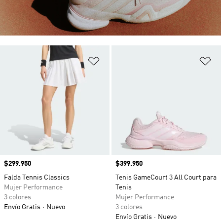
Añadir a la lista de deseos
Añ
Precio
$299.950
Precio
$399.950
Falda Tennis Classics
Tenis GameCourt 3 All Court para
Mujer Performance
Tenis
3 colores
Mujer Performance
Envío Gratis
Nuevo
3 colores
Envío Gratis
Nuevo