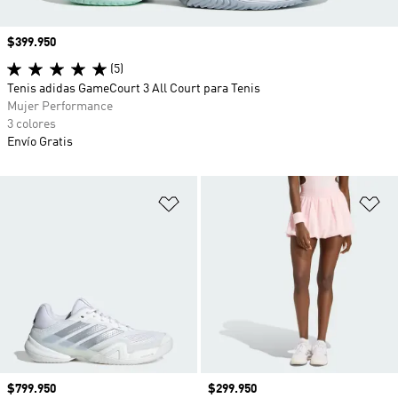
Precio
$399.950
(5)
Tenis adidas GameCourt 3 All Court para Tenis
Mujer Performance
3 colores
Envío Gratis
Añadir a la lista de deseos
Añ
Precio
$799.950
Precio
$299.950