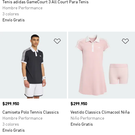
Tenis adidas GameCourt 3 All Court Para Tenis
Hombre Performance
3 colores
Envío Gratis
Añadir a la lista de deseos
Añ
Precio
$299.950
Precio
$299.950
Camiseta Polo Tennis Classics
Vestido Classics Climacool Niña
Hombre Performance
Niño Performance
3 colores
Envío Gratis
Envío Gratis