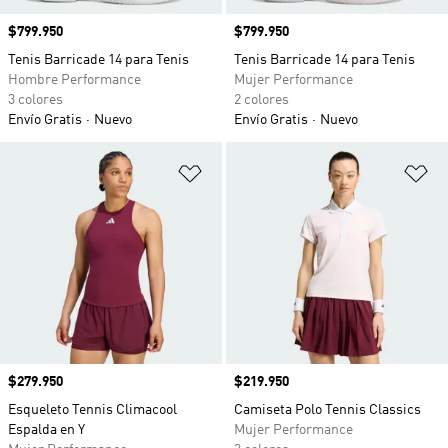
Precio
$799.950
Precio
$799.950
Tenis Barricade 14 para Tenis
Tenis Barricade 14 para Tenis
Hombre Performance
Mujer Performance
3 colores
2 colores
Envío Gratis
Nuevo
Envío Gratis
Nuevo
Añadir a la lista de deseos
Añ
Precio
$279.950
Precio
$219.950
Esqueleto Tennis Climacool
Camiseta Polo Tennis Classics
Espalda en Y
Mujer Performance