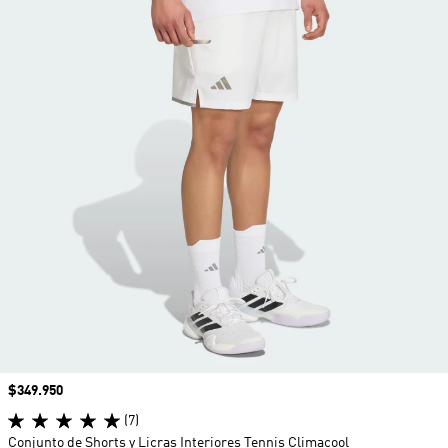
Precio
$349.950
(7)
Conjunto de Shorts y Licras Interiores Tennis Climacool