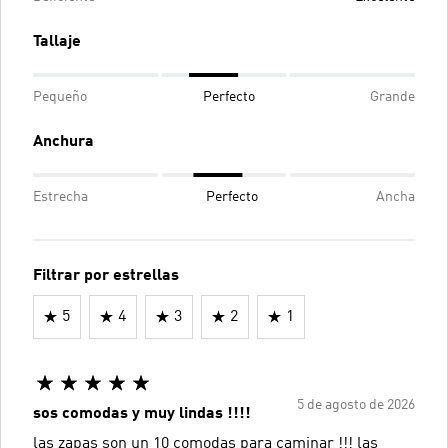
Tallaje
Pequeño
Perfecto
Grande
Anchura
Estrecha
Perfecto
Ancha
Filtrar por estrellas
5
4
3
2
1
5 de agosto de 2026
sos comodas y muy lindas !!!!
las zapas son un 10 comodas para caminar !!! las