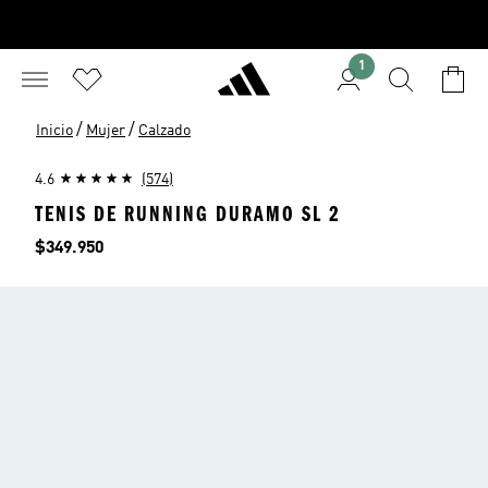
1
/
/
Inicio
Mujer
Calzado
4.6
(574)
TENIS DE RUNNING DURAMO SL 2
Precio
$349.950