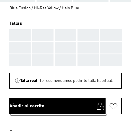
Blue Fusion / Hi-Res Yellow / Halo Blue
Tallas
AAA
AAA
AAA
AAA
AAA
AAA
AAA
AAA
AAA
AAA
AAA
AAA
AAA
AAA
AAA
Talla real.
Te recomendamos pedir tu talla habitual.
Añadir al carrito