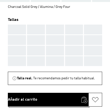
Charcoal Solid Grey / Alumina / Grey Four
Tallas
AAA
AAA
AAA
AAA
AAA
AAA
AAA
AAA
AAA
AAA
AAA
AAA
AAA
AAA
AAA
AAA
AAA
AAA
AAA
AAA
Talla real.
Te recomendamos pedir tu talla habitual.
Añadir al carrito