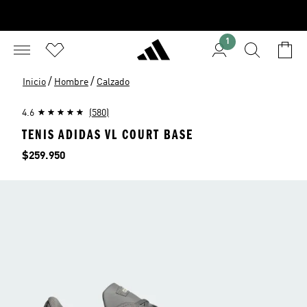
1
/
/
Inicio
Hombre
Calzado
4.6
(580)
TENIS ADIDAS VL COURT BASE
Precio
$259.950