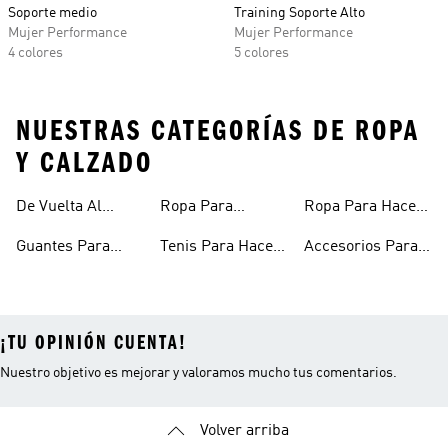
Soporte medio
Training Soporte Alto
Mujer Performance
Mujer Performance
4 colores
5 colores
NUESTRAS CATEGORÍAS DE ROPA
Y CALZADO
De Vuelta Al
Ropa Para
Ropa Para Hacer
Entrenar
Fitness
Gimnasio Y
Ejercicio Mujeres
Guantes Para
Tenis Para Hacer
Accesorios Para
Entrenamiento
Gimnasio
Ejercicio Y
Gym
¡TU OPINIÓN CUENTA!
Nuestro objetivo es mejorar y valoramos mucho tus comentarios.
Volver arriba