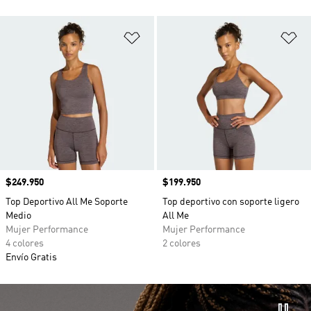
Añadir a la lista de deseos
Añ
Precio
$249.950
Precio
$199.950
Top Deportivo All Me Soporte
Top deportivo con soporte ligero
Medio
All Me
Mujer Performance
Mujer Performance
4 colores
2 colores
Envío Gratis