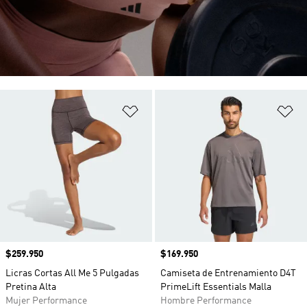
Añadir a la lista de deseos
Añ
Precio
$259.950
Precio
$169.950
Licras Cortas All Me 5 Pulgadas
Camiseta de Entrenamiento D4T
Pretina Alta
PrimeLift Essentials Malla
Mujer Performance
Hombre Performance