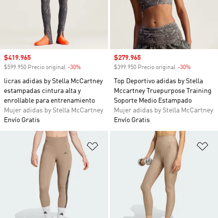
Precio de venta
$419.965
Precio de venta
$279.965
$599.950 Precio original
-30%
Descuento
$399.950 Precio original
-30%
Descuento
licras adidas by Stella McCartney
Top Deportivo adidas by Stella
estampadas cintura alta y
Mccartney Truepurpose Training
enrollable para entrenamiento
Soporte Medio Estampado
Mujer adidas by Stella McCartney
Mujer adidas by Stella McCartney
Envío Gratis
Envío Gratis
Añadir a la lista de deseos
Añ