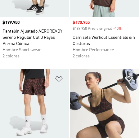
Precio
$199.950
Precio de venta
$170.955
$189.950 Precio original
-10%
Descuento
Pantalón Ajustado AEROREADY
Sereno Regular Cut 3 Rayas
Camiseta Workout Essentials sin
Pierna Cónica
Costuras
Hombre Sportswear
Hombre Performance
2 colores
2 colores
Añadir a la lista de deseos
Añ