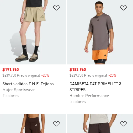
Añadir a la lista de deseos
Añ
Precio de venta
$191.960
Precio de venta
$183.960
$239.950 Precio original
-20%
Descuento
$229.950 Precio original
-20%
Descuento
Shorts adidas Z.N.E. Tejidos
CAMISETA D4T PRIMELIFT 3
Mujer Sportswear
STRIPES
2 colores
Hombre Performance
5 colores
Añadir a la lista de deseos
Añ