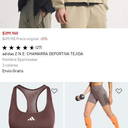
Precio de venta
$399.960
$499.950 Precio original
-20%
Descuento
(27)
adidas Z.N.E. CHAMARRA DEPORTIVA TEJIDA
Hombre Sportswear
3 colores
Envío Gratis
Añadir a la lista de deseos
Añ