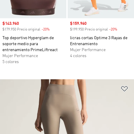
Precio de venta
$143.960
Precio de venta
$159.960
$179.950 Precio original
-20%
Descuento
$199.950 Precio original
-20%
Descuento
Top deportivo Hyperglam de
licras cortas Optime 3 Rayas de
soporte medio para
Entrenamiento
entrenamiento PrimeLiftreact
Mujer Performance
Mujer Performance
4 colores
5 colores
Añ