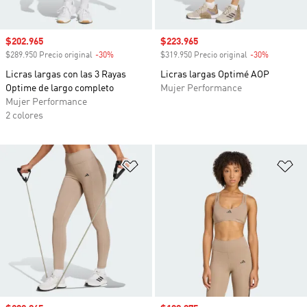
Precio de venta
$202.965
Precio de venta
$223.965
$289.950 Precio original
-30%
Descuento
$319.950 Precio original
-30%
Descuento
Licras largas con las 3 Rayas
Licras largas Optimé AOP
Optime de largo completo
Mujer Performance
Mujer Performance
2 colores
Añadir a la lista de deseos
Añ