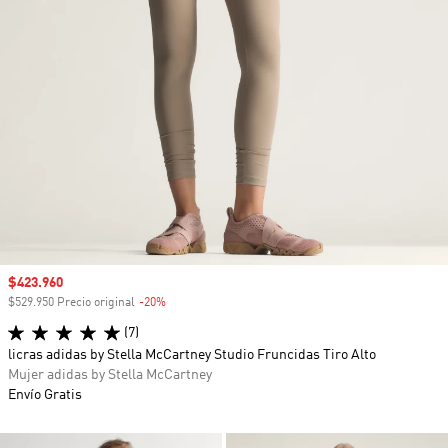
Precio de venta
$423.960
$529.950 Precio original
-20%
Descuento
(7)
licras adidas by Stella McCartney Studio Fruncidas Tiro Alto
Mujer adidas by Stella McCartney
Envío Gratis