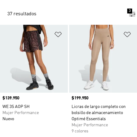
3
37 resultados
Añadir a la lista de deseos
Añ
Precio
$139.950
Precio
$199.950
WE 3S AOP SH
Licras de largo completo con
Mujer Performance
bolsillo de almacenamiento
Nuevo
Optimé Essentials
Mujer Performance
9 colores