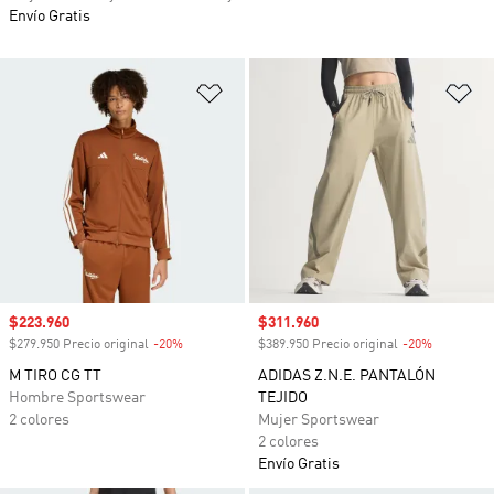
Envío Gratis
Añadir a la lista de deseos
Añ
Precio de venta
$223.960
Precio de venta
$311.960
$279.950 Precio original
-20%
Descuento
$389.950 Precio original
-20%
Descuento
M TIRO CG TT
ADIDAS Z.N.E. PANTALÓN
Hombre Sportswear
TEJIDO
2 colores
Mujer Sportswear
2 colores
Envío Gratis