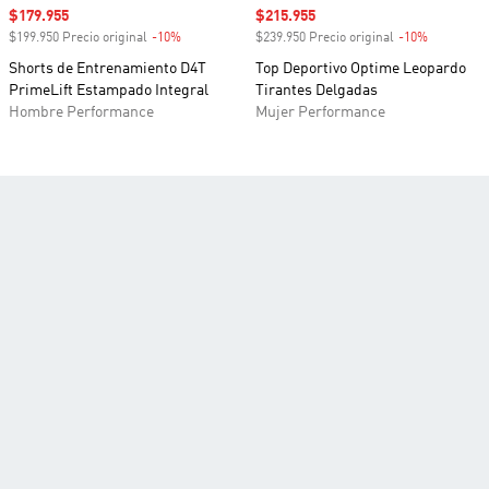
Precio de venta
$179.955
Precio de venta
$215.955
$199.950 Precio original
-10%
Descuento
$239.950 Precio original
-10%
Descuento
Shorts de Entrenamiento D4T
Top Deportivo Optime Leopardo
PrimeLift Estampado Integral
Tirantes Delgadas
Hombre Performance
Mujer Performance