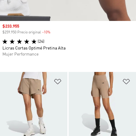
Precio de venta
$233.955
$259.950 Precio original
-10%
Descuento
(24)
Licras Cortas Optimé Pretina Alta
Mujer Performance
Añadir a la lista de deseos
Añ