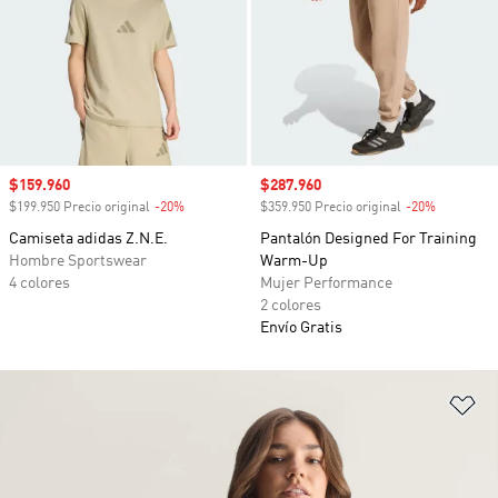
Precio de venta
$159.960
Precio de venta
$287.960
$199.950 Precio original
-20%
Descuento
$359.950 Precio original
-20%
Descuento
Camiseta adidas Z.N.E.
Pantalón Designed For Training
Hombre Sportswear
Warm-Up
4 colores
Mujer Performance
2 colores
Envío Gratis
Añ