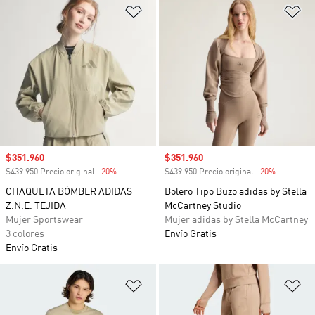
Añadir a la lista de deseos
Añ
Precio de venta
$351.960
Precio de venta
$351.960
$439.950 Precio original
-20%
Descuento
$439.950 Precio original
-20%
Descuento
CHAQUETA BÓMBER ADIDAS
Bolero Tipo Buzo adidas by Stella
Z.N.E. TEJIDA
McCartney Studio
Mujer Sportswear
Mujer adidas by Stella McCartney
3 colores
Envío Gratis
Envío Gratis
Añadir a la lista de deseos
Añ