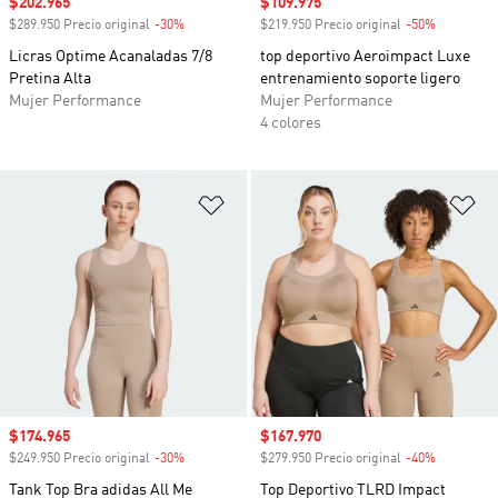
Precio de venta
$202.965
Precio de venta
$109.975
$289.950 Precio original
-30%
Descuento
$219.950 Precio original
-50%
Descuento
Licras Optime Acanaladas 7/8
top deportivo Aeroimpact Luxe
Pretina Alta
entrenamiento soporte ligero
Mujer Performance
Mujer Performance
4 colores
Añadir a la lista de deseos
Añ
Precio de venta
$174.965
Precio de venta
$167.970
$249.950 Precio original
-30%
Descuento
$279.950 Precio original
-40%
Descuento
Tank Top Bra adidas All Me
Top Deportivo TLRD Impact