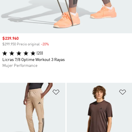
Precio de venta
$239.960
$299.950 Precio original
-20%
Descuento
(20)
Licras 7/8 Optime Workout 3 Rayas
Mujer Performance
Añadir a la lista de deseos
Añ