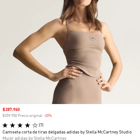
Precio de venta
$287.960
$359.950 Precio original
-20%
Descuento
(7)
Camiseta corta de tiras delgadas adidas by Stella McCartney Studio
Mujer adidas by Stella McCartney