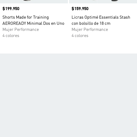
Precio
$199.950
Precio
$159.950
Shorts Made for Training
Licras Optimé Essentials Stash
AEROREADY Minimal Dos en Uno
con bolsillo de 18 cm
Mujer Performance
Mujer Performance
4 colores
4 colores