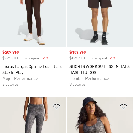
Precio de venta
$207.960
Precio de venta
$103.960
$259.950 Precio original
-20%
Descuento
$129.950 Precio original
-20%
Descuento
Licras Largas Optime Essentials
SHORTS WORKOUT ESSENTIALS
Stay In Play
BASE TEJIDOS
Mujer Performance
Hombre Performance
2 colores
8 colores
Añadir a la lista de deseos
Añ