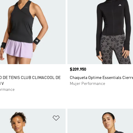
Precio
$209.950
 DE TENIS CLUB CLIMACOOL DE
Chaqueta Optime Essentials Cierre
 V
Mujer Performance
ormance
sta de deseos
Añadir a la lista de deseos