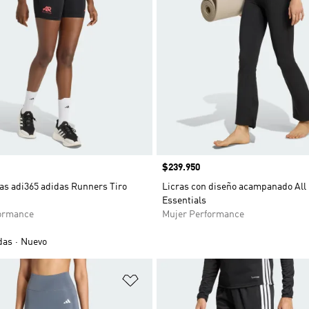
Precio
$239.950
as adi365 adidas Runners Tiro
Licras con diseño acampanado All
Essentials
ormance
Mujer Performance
das
Nuevo
sta de deseos
Añadir a la lista de deseos