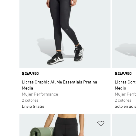
Precio
$249.950
Precio
$249.950
Licras Graphic All Me Essentials Pretina
Licras Cort
Media
Medio
Mujer Performance
Mujer Perf
2 colores
2 colores
Envío Gratis
Solo en adi
Añadir a la li