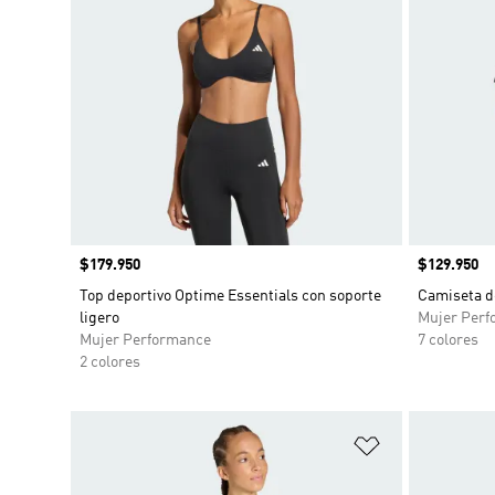
Precio
$179.950
Precio
$129.950
Top deportivo Optime Essentials con soporte
Camiseta d
ligero
Mujer Perf
Mujer Performance
7 colores
2 colores
Añadir a la li