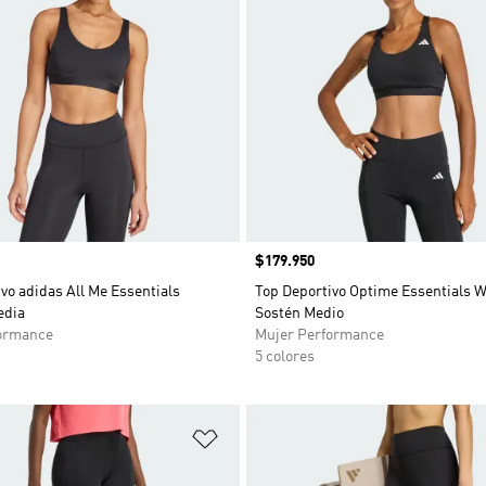
Precio
$179.950
vo adidas All Me Essentials
Top Deportivo Optime Essentials W
edia
Sostén Medio
ormance
Mujer Performance
5 colores
sta de deseos
Añadir a la lista de deseos