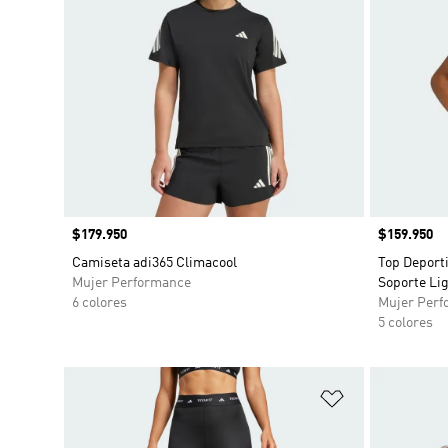
Precio
$179.950
Precio
$159.950
Camiseta adi365 Climacool
Top Deport
Mujer Performance
Soporte Li
6 colores
Mujer Perf
5 colores
Añadir a la li