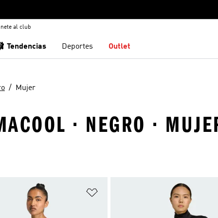
nete al club
🩰 Tendencias
Deportes
Outlet
ro
Mujer
MACOOL · NEGRO · MUJE
sta de deseos
Añadir a la lista de deseos