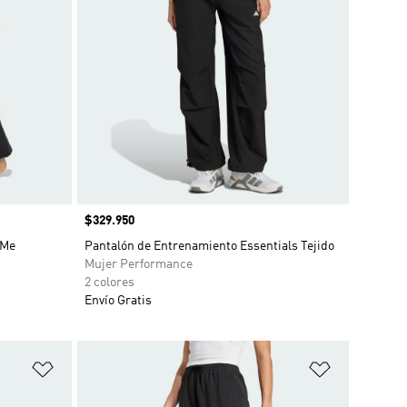
Precio
$329.950
 Me
Pantalón de Entrenamiento Essentials Tejido
Mujer Performance
2 colores
Envío Gratis
Añadir a la lista de deseos
Añadir a la