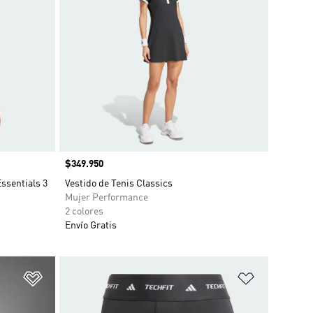
Precio
$349.950
ssentials 3
Vestido de Tenis Classics
Mujer Performance
2 colores
Envío Gratis
Añadir a la lista de deseos
Añadir a la