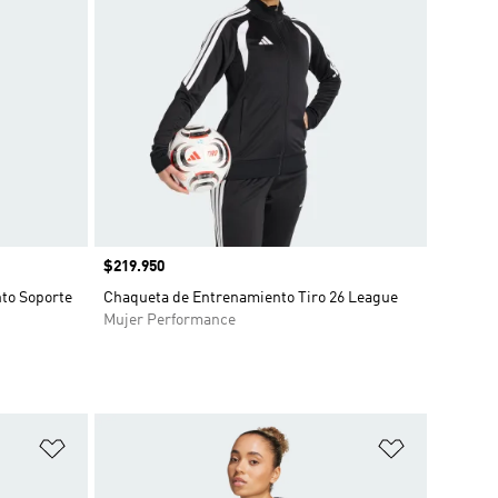
Precio
$219.950
to Soporte
Chaqueta de Entrenamiento Tiro 26 League
Mujer Performance
Añadir a la lista de deseos
Añadir a la