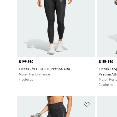
Precio
$199.950
Precio
$159.950
Licras 7/8 TECHFIT Pretina Alta
Licras Larg
Mujer Performance
Pretina Alt
4 colores
Mujer Perf
5 colores
Añadir a la li