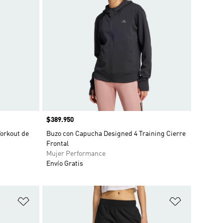
Precio
$389.950
orkout de
Buzo con Capucha Designed 4 Training Cierre
Frontal
Mujer Performance
Envío Gratis
Añadir a la lista de deseos
Añadir a la