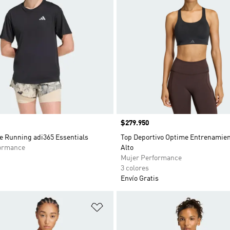
Precio
$279.950
e Running adi365 Essentials
Top Deportivo Optime Entrenamien
ormance
Alto
Mujer Performance
3 colores
Envío Gratis
sta de deseos
Añadir a la lista de deseos