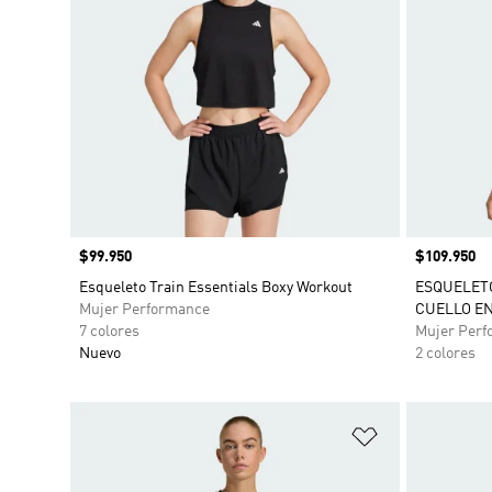
Precio
$99.950
Precio
$109.950
Esqueleto Train Essentials Boxy Workout
ESQUELETO
Mujer Performance
CUELLO EN
7 colores
Mujer Perf
Nuevo
2 colores
Añadir a la li