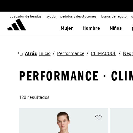
buscador de tiendas
ayuda
pedidos y devoluciones
bonos de regalo
ú
Mujer
Hombre
Niños
Atrás
Inicio
Performance
CLIMACOOL
Neg
PERFORMANCE · CLI
120 resultados
Añadir a la li