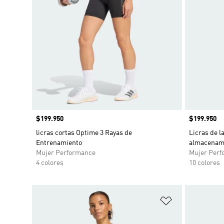
Precio
$199.950
Precio
$199.950
licras cortas Optime 3 Rayas de
Licras de l
Entrenamiento
almacenami
Mujer Performance
Mujer Perf
4 colores
10 colores
Añadir a la li