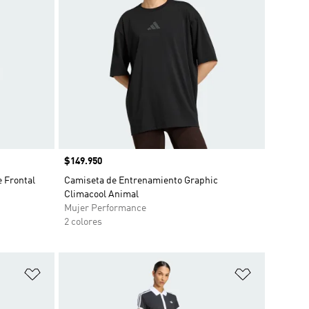
Precio
$149.950
 Frontal
Camiseta de Entrenamiento Graphic
Climacool Animal
Mujer Performance
2 colores
Añadir a la lista de deseos
Añadir a la