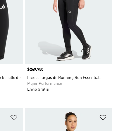
Precio
$249.950
 bolsillo de
Licras Largas de Running Run Essentials
Mujer Performance
Envío Gratis
Añadir a la lista de deseos
Añadir a la