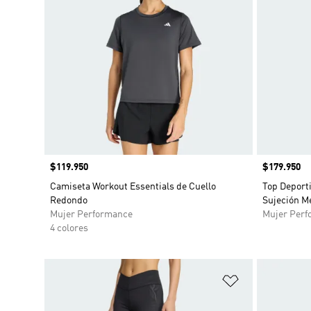
Precio
$119.950
Precio
$179.950
Camiseta Workout Essentials de Cuello
Top Deporti
Redondo
Sujeción M
Mujer Performance
Mujer Perf
4 colores
Añadir a la li