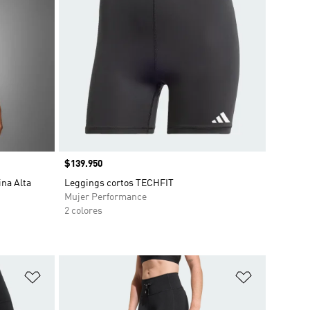
Precio
$139.950
na Alta
Leggings cortos TECHFIT
Mujer Performance
2 colores
Añadir a la lista de deseos
Añadir a la