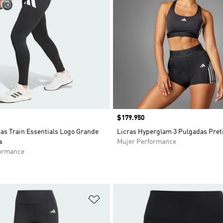
Precio
$179.950
as Train Essentials Logo Grande
Licras Hyperglam 3 Pulgadas Preti
a
Mujer Performance
ormance
sta de deseos
Añadir a la lista de deseos