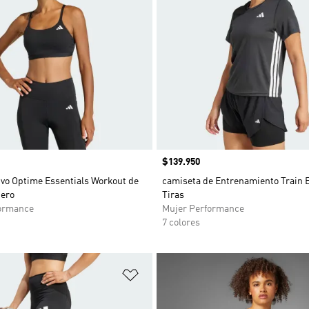
Precio
$139.950
ivo Optime Essentials Workout de
camiseta de Entrenamiento Train E
gero
Tiras
ormance
Mujer Performance
7 colores
sta de deseos
Añadir a la lista de deseos