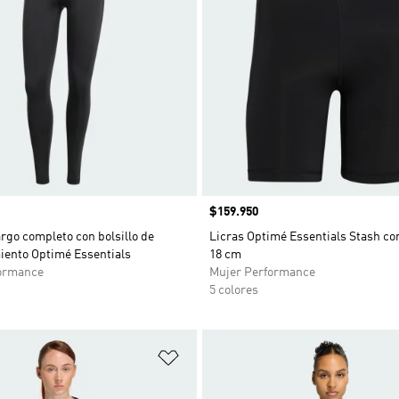
Precio
$159.950
argo completo con bolsillo de
Licras Optimé Essentials Stash con
ento Optimé Essentials
18 cm
ormance
Mujer Performance
5 colores
sta de deseos
Añadir a la lista de deseos