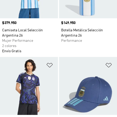
Precio
$379.950
Precio
$149.950
Camiseta Local Selección
Botella Metálica Selección
Argentina 26
Argentina 26
Mujer Performance
Performance
2 colores
Envío Gratis
Añadir a la lista de deseos
Añ