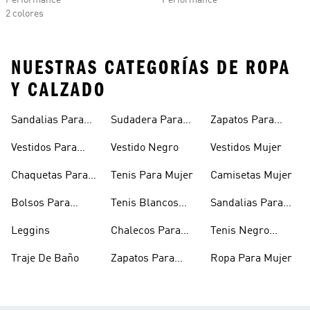
Performance
Performance
2 colores
NUESTRAS CATEGORÍAS DE ROPA
Y CALZADO
Sandalias Para
Sudadera Para
Zapatos Para
Mujer
Mujer
Niñas
Vestidos Para
Vestido Negro
Vestidos Mujer
Niñas
Chaquetas Para
Tenis Para Mujer
Camisetas Mujer
Mujer
Bolsos Para
Tenis Blancos
Sandalias Para
Mujer
Para Mujer
Niñas
Leggins
Chalecos Para
Tenis Negro
Mujer
Mujer
Traje De Baño
Zapatos Para
Ropa Para Mujer
Mujer