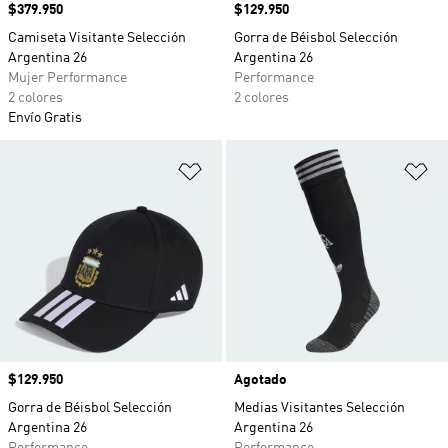
Precio
$379.950
Precio
$129.950
Camiseta Visitante Selección
Gorra de Béisbol Selección
Argentina 26
Argentina 26
Mujer Performance
Performance
2 colores
2 colores
Envío Gratis
Añadir a la lista de deseos
Añ
Precio
$129.950
Agotado
Gorra de Béisbol Selección
Medias Visitantes Selección
Argentina 26
Argentina 26