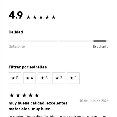
4.9
Calidad
Deficiente
Excelente
Filtrar por estrellas
5
4
3
2
1
10 de julio de 2026
muy buena calidad, excelentes
materiales. muy buen
lo mejor, lindo diseño, ideal para entrenar, me gustan