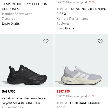
$699.950 Precio original
-20%
Descuento
TENIS CLOUDFOAM FLEX CON
CORDONES
TENIS DE RUNNING SUPERNOVA
Hombre Sportswear
RISE 3
7 colores
Hombre Performance
Envío Gratis
4 colores
Envío Gratis
Añadir a la lista de deseos
Añ
Precio
$699.950
Precio de venta
$287.955
$319.950 Precio original
-10%
Descuento
Zapatos de Senderismo Terrex
Skychaser AX5 GORE-TEX
TENIS CLOUDFOAM CUXXION