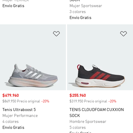
Mujer TERREX
SOCK
Envío Gratis
Mujer Sportswear
3 colores
Envío Gratis
Añadir a la lista de deseos
Añ
Precio de venta
$679.960
Precio de venta
$255.960
$849.950 Precio original
-20%
Descuento
$319.950 Precio original
-20%
Descuento
Tenis Ultraboost 5
TENIS CLOUDFOAM CUXXION
Mujer Performance
SOCK
4 colores
Hombre Sportswear
Envío Gratis
5 colores