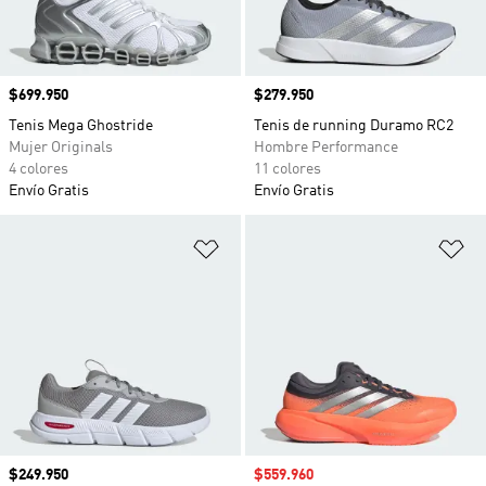
Precio
$699.950
Precio
$279.950
Tenis Mega Ghostride
Tenis de running Duramo RC2
Mujer Originals
Hombre Performance
4 colores
11 colores
Envío Gratis
Envío Gratis
Añadir a la lista de deseos
Añ
Precio
$249.950
Precio de venta
$559.960