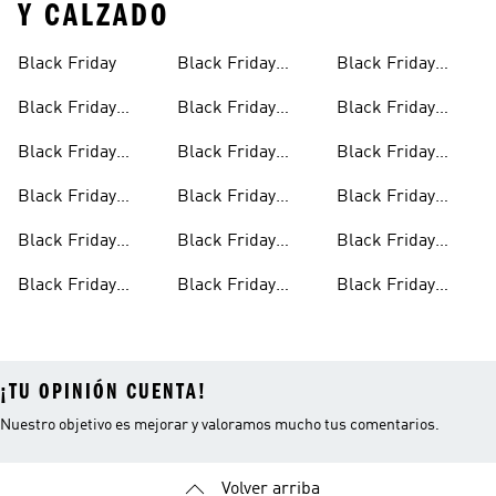
Y CALZADO
Black Friday
Black Friday
Black Friday
Ropa Mujer
Tenis Para Niños
Black Friday
Black Friday
Black Friday
Ofertas Para
Ropa Para Niños
Ropa Y Calzado
Black Friday
Black Friday
Black Friday
Hombre
Para Tenis
Ofertas Para
Calzado
Deportes
Black Friday
Black Friday
Black Friday
Mujer
Ofertas Para
Tenis
Running
Black Friday
Black Friday
Black Friday
Niños
Ropa
Tenis Para
Ofertas En
Black Friday
Black Friday
Black Friday
Hombre
Accesorios
Ropa Hombre
Tenis Para Mujer
Ofertas En
Accesorios Para
Hombre
¡TU OPINIÓN CUENTA!
Nuestro objetivo es mejorar y valoramos mucho tus comentarios.
Volver arriba