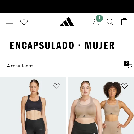
1
ENCAPSULADO · MUJER
2
4 resultados
Añadir a la lista de deseos
Añ