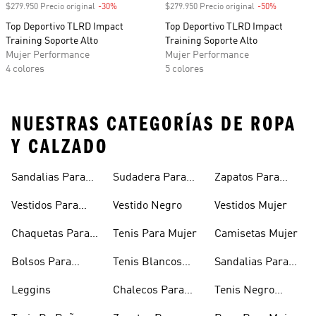
$279.950 Precio original
-30%
Descuento
$279.950 Precio original
-50%
Descuento
Top Deportivo TLRD Impact
Top Deportivo TLRD Impact
Training Soporte Alto
Training Soporte Alto
Mujer Performance
Mujer Performance
4 colores
5 colores
NUESTRAS CATEGORÍAS DE ROPA
Y CALZADO
Sandalias Para
Sudadera Para
Zapatos Para
Mujer
Mujer
Niñas
Vestidos Para
Vestido Negro
Vestidos Mujer
Niñas
Chaquetas Para
Tenis Para Mujer
Camisetas Mujer
Mujer
Bolsos Para
Tenis Blancos
Sandalias Para
Mujer
Para Mujer
Niñas
Leggins
Chalecos Para
Tenis Negro
Mujer
Mujer